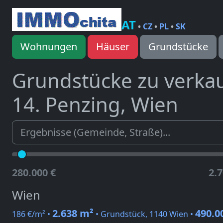
AT
•
CZ
•
PL
•
SK
Wohnungen
Häuser
Grundstücke
Grundstücke zu verka
14. Penzing, Wien
280.000 €
2.7
Wien
2.638 m²
490.0
186 €/m² •
• Grundstück, 1140 Wien •