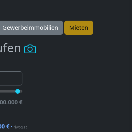
Gewerbeimmobilien
Mieten
ufen
00.000 €
00 €
•
riwog.at