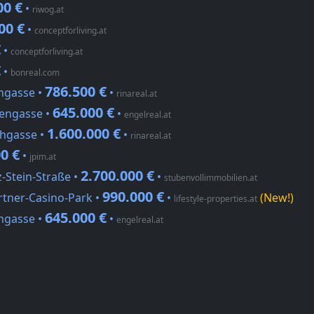
00 €
•
riwog.at
00 €
•
conceptforliving.at
€
•
conceptforliving.at
€
•
bonreal.com
786.500 €
hgasse •
•
rinareal.at
645.000 €
sengasse •
•
engelreal.at
1.600.000 €
chgasse •
•
rinareal.at
0 €
•
jpim.at
2.700.000 €
-Stein-Straße •
•
stubenvollimmobilien.at
990.000 €
tner-Casino-Park •
•
(New!)
lifestyle-properties.at
645.000 €
ngasse •
•
engelreal.at