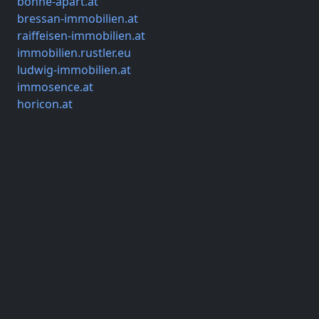
bonne-apart.at
bressan-immobilien.at
raiffeisen-immobilien.at
immobilien.rustler.eu
ludwig-immobilien.at
immosence.at
horicon.at