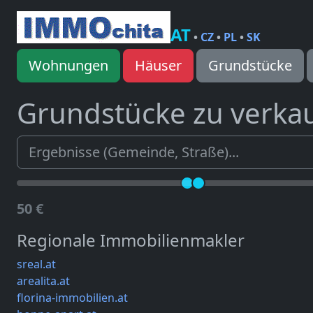
AT
•
CZ
•
PL
•
SK
Wohnungen
Häuser
Grundstücke
Grundstücke zu verka
50 €
Regionale Immobilienmakler
sreal.at
arealita.at
florina-immobilien.at