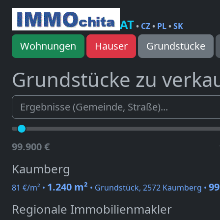
AT
•
CZ
•
PL
•
SK
Wohnungen
Häuser
Grundstücke
Grundstücke zu verka
99.900 €
Kaumberg
1.240 m²
99
81 €/m² •
• Grundstück, 2572 Kaumberg •
Regionale Immobilienmakler