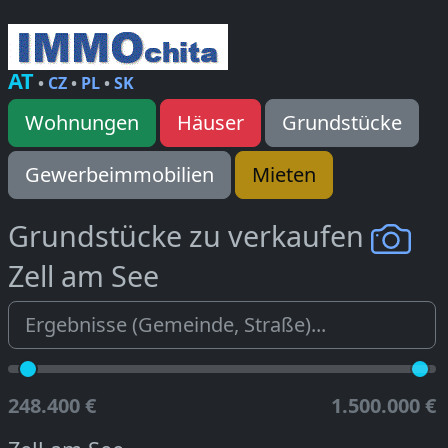
AT
•
CZ
•
PL
•
SK
Wohnungen
Häuser
Grundstücke
Gewerbeimmobilien
Mieten
Grundstücke zu verkaufen
Zell am See
248.400 €
1.500.000 €