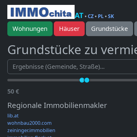
AT
•
CZ
•
PL
•
SK
Wohnungen
Häuser
Grundstücke
Grundstücke zu vermi
50 €
Regionale Immobilienmakler
lib.at
wohnbau2000.com
zeininger.immobilien