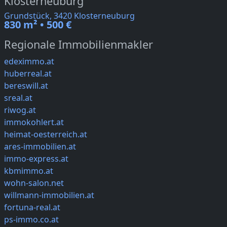
Klosterneuburg
Grundstück, 3420 Klosterneuburg
830 m² • 500 €
Regionale Immobilienmakler
edeximmo.at
huberreal.at
bereswill.at
sreal.at
riwog.at
immokohlert.at
heimat-oesterreich.at
ares-immobilien.at
immo-express.at
kbmimmo.at
wohn-salon.net
willmann-immobilien.at
fortuna-real.at
ps-immo.co.at