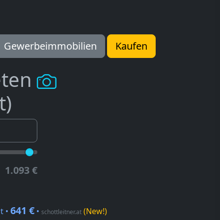
Gewerbeimmobilien
Kaufen
eten
t)
1.093 €
641 €
t •
•
(New!)
schottleitner.at