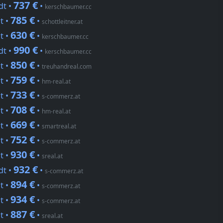
737 €
dt •
•
kerschbaumer.cc
785 €
t •
•
schottleitner.at
630 €
t •
•
kerschbaumer.cc
990 €
dt •
•
kerschbaumer.cc
850 €
t •
•
treuhandreal.com
759 €
t •
•
hm-real.at
733 €
t •
•
s-commerz.at
708 €
t •
•
hm-real.at
669 €
t •
•
smartreal.at
752 €
t •
•
s-commerz.at
930 €
t •
•
sreal.at
932 €
dt •
•
s-commerz.at
894 €
t •
•
s-commerz.at
934 €
t •
•
s-commerz.at
887 €
t •
•
sreal.at