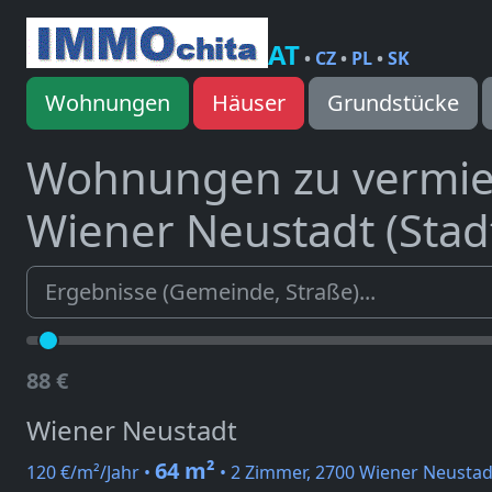
AT
•
CZ
•
PL
•
SK
Wohnungen
Häuser
Grundstücke
Wohnungen zu vermi
Wiener Neustadt (Stad
88 €
Wiener Neustadt
64 m²
120 €/m²/Jahr •
• 2 Zimmer, 2700 Wiener Neustad