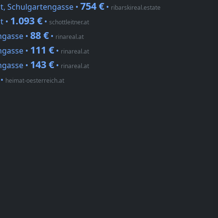
754 €
t, Schulgartengasse •
•
ribarskireal.estate
1.093 €
t •
•
schottleitner.at
88 €
ngasse •
•
rinareal.at
111 €
ngasse •
•
rinareal.at
143 €
ngasse •
•
rinareal.at
•
heimat-oesterreich.at