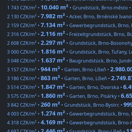
10.040 m²
1 743 CZK/m² •
• Grundstück, Brno-město •
7.982 m²
2 130 CZK/m² •
• Acker, Brno, Brněnské Ivano
7.134 m²
2 159 CZK/m² •
• Gewerbegrundstück, Brno, P
2.116 m²
2 316 CZK/m² •
• Freizeitgrundstück, Brno, B
2.297 m²
2 608 CZK/m² •
• Grundstück, Brno-Bosonoh
1.816 m²
3 000 CZK/m² •
• Grundstück, Brno, Tuřany, L
1.637 m²
3 048 CZK/m² •
• Baugrundstück, Brno, Jundr
944 m²
2.980.0
3 157 CZK/m² •
• Garten, Brno-Líšeň •
863 m²
2.749.
3 186 CZK/m² •
• Garten, Brno, Líšeň •
1.847 m²
6.
3 514 CZK/m² •
• Garten, Brno, Dvorska •
1.860 m²
6.6
3 575 CZK/m² •
• Garten, Brno, Pisárky •
260 m²
99
3 842 CZK/m² •
• Grundstück, Brno-Bystrc •
1.274 m²
4 003 CZK/m² •
• Gewerbegrundstück, Brno,
4.169 m²
4 318 CZK/m² •
• Gewerbegrundstück, Brno-
2.446 m²
1
4 697 CZK/m² •
• Grundstück, Brno-Líšeň •