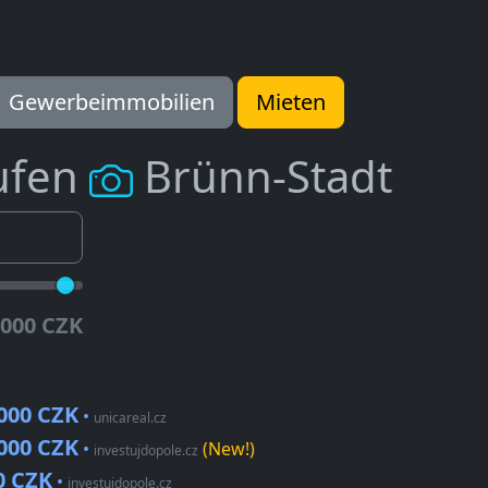
Gewerbeimmobilien
Mieten
ufen
Brünn-Stadt
.000 CZK
.000 CZK
•
unicareal.cz
000 CZK
•
(New!)
investujdopole.cz
0 CZK
•
investujdopole.cz