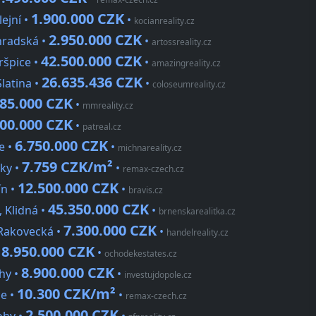
1.900.000 CZK
ejní •
•
kocianreality.cz
2.950.000 CZK
hradská •
•
artossreality.cz
42.500.000 CZK
ršpice •
•
amazingreality.cz
26.635.436 CZK
latina •
•
coloseumreality.cz
885.000 CZK
•
mmreality.cz
000.000 CZK
•
patreal.cz
6.750.000 CZK
e •
•
michnareality.cz
7.759 CZK/m²
ky •
•
remax-czech.cz
12.500.000 CZK
ín •
•
bravis.cz
45.350.000 CZK
 Klidná •
•
brnenskarealitka.cz
7.300.000 CZK
 Rakovecká •
•
handelreality.cz
8.950.000 CZK
•
•
ochodekestates.cz
8.900.000 CZK
hy •
•
investujdopole.cz
10.300 CZK/m²
e •
•
remax-czech.cz
2.500.000 CZK