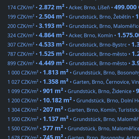
2.872 m²
499.000
174 CZK/m² •
• Acker, Brno, Líšeň •
2.504 m²
1
199 CZK/m² •
• Grundstück, Brno, Žebětín •
3.193 m²
200 CZK/m² •
• Grundstück, Brno, Maloměřic
4.864 m²
1.575.
324 CZK/m² •
• Acker, Brno, Komín •
4.533 m²
1.
307 CZK/m² •
• Grundstück, Brno-Bystrc •
1.525 m²
1.
787 CZK/m² •
• Grundstück, Brno-město •
4.449 m²
3.
899 CZK/m² •
• Grundstück, Brno-město •
1.813 m²
1 000 CZK/m² •
• Grundstück, Brno, Bosonohy
1.358 m²
1 027 CZK/m² •
• Garten, Brno, Černovice, Vi
901 m²
1 099 CZK/m² •
• Grundstück, Brno, Židenice •
10.182 m²
1 200 CZK/m² •
• Grundstück, Brno, Dolní H
207 m²
1 304 CZK/m² •
• Garten, Brno, Komín, Turistick
1.137 m²
1 500 CZK/m² •
• Grundstück, Brno, Maloměř
577 m²
1 500 CZK/m² •
• Grundstück, Brno, Maloměřic
745 m²
1 678 CZK/m² •
• Garten, Brno, Bosonohy, Achte