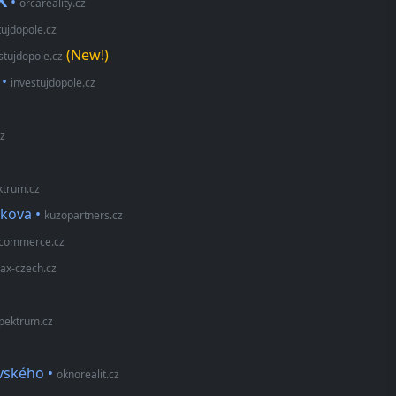
K
•
orcareality.cz
tujdopole.cz
(New!)
stujdopole.cz
•
investujdopole.cz
z
ktrum.cz
nkova
•
kuzopartners.cz
commerce.cz
ax-czech.cz
pektrum.cz
ovského
•
oknorealit.cz