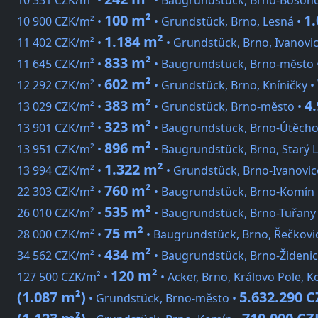
10 331 CZK/m² •
• Baugrundstück, Brno-Boson
100 m²
1
10 900 CZK/m² •
• Grundstück, Brno, Lesná •
1.184 m²
11 402 CZK/m² •
• Grundstück, Brno, Ivanovi
833 m²
11 645 CZK/m² •
• Baugrundstück, Brno-město 
602 m²
12 292 CZK/m² •
• Grundstück, Brno, Kníničky •
383 m²
4
13 029 CZK/m² •
• Grundstück, Brno-město •
323 m²
13 901 CZK/m² •
• Baugrundstück, Brno-Útěcho
896 m²
13 951 CZK/m² •
• Baugrundstück, Brno, Starý L
1.322 m²
13 994 CZK/m² •
• Grundstück, Brno-Ivanovic
760 m²
22 303 CZK/m² •
• Baugrundstück, Brno-Komín
535 m²
26 010 CZK/m² •
• Baugrundstück, Brno-Tuřany
75 m²
28 000 CZK/m² •
• Baugrundstück, Brno, Řečkovi
434 m²
34 562 CZK/m² •
• Baugrundstück, Brno-Židenic
120 m²
127 500 CZK/m² •
• Acker, Brno, Královo Pole, 
(1.087 m²)
5.632.290 
• Grundstück, Brno-město •