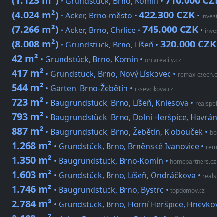
(1.123 m²)
710.000 CZ
• Grundstück, Brno, Komín •
(4.024 m²)
422.300 CZK
• Acker, Brno-město •
•
inves
(7.266 m²)
745.000 CZK
• Acker, Brno, Chrlice •
•
inve
(8.008 m²)
320.000 CZK
• Grundstück, Brno, Líšeň •
42 m²
• Grundstück, Brno, Komín
•
orcareality.cz
417 m²
• Grundstück, Brno, Nový Lískovec
•
remax-czech.c
544 m²
• Garten, Brno-Žebětín
•
rksevcikova.cz
723 m²
• Baugrundstück, Brno, Líšeň, Kniesova
•
realspe
793 m²
• Baugrundstück, Brno, Dolní Heršpice, Havrá
887 m²
• Baugrundstück, Brno, Žebětín, Klobouček
•
bc
1.268 m²
• Grundstück, Brno, Brněnské Ivanovice
•
rem
1.350 m²
• Baugrundstück, Brno-Komín
•
homepartners.cz
1.603 m²
• Grundstück, Brno, Líšeň, Ondráčkova
•
reals
1.746 m²
• Baugrundstück, Brno, Bystrc
•
topdomov.cz
2.784 m²
• Grundstück, Brno, Horní Heršpice, Hněvk