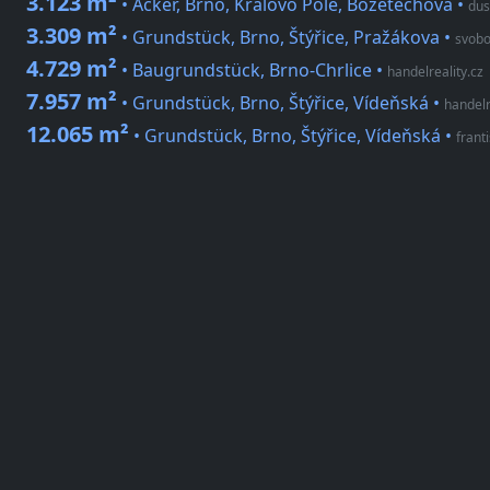
3.123 m²
• Acker, Brno, Královo Pole, Božetěchova
•
dus
3.309 m²
• Grundstück, Brno, Štýřice, Pražákova
•
svobo
4.729 m²
• Baugrundstück, Brno-Chrlice
•
handelreality.cz
7.957 m²
• Grundstück, Brno, Štýřice, Vídeňská
•
handelr
12.065 m²
• Grundstück, Brno, Štýřice, Vídeňská
•
frant