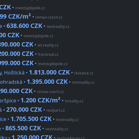
 CZK
•
investujdopole.cz
99 CZK/m²
•
remax-czech.cz
638.600 CZK
e •
•
nextreality.cz
000 CZK
•
investujdopole.cz
390.000 CZK
•
iet-reality.cz
200.000 CZK
•
framireal.cz
999.000 CZK
•
investujdopole.cz
1.813.000 CZK
, Hoštická •
•
rkslunce.cz
1.395.000 CZK
nohradská •
•
mmreality.cz
990.000 CZK
•
remax-czech.cz
1.200 CZK/m²
eršpice •
•
tsreality.cz
270.000 CZK
á •
•
realpart.cz
1.705.500 CZK
ice •
•
nextreality.cz
865.500 CZK
e •
•
nextreality.cz
1.250.000 CZK
lky •
•
realspektrum.cz