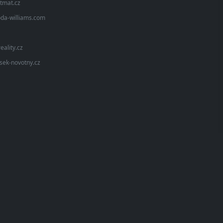
tmat.cz
da-williams.com
eality.cz
isek-novotny.cz