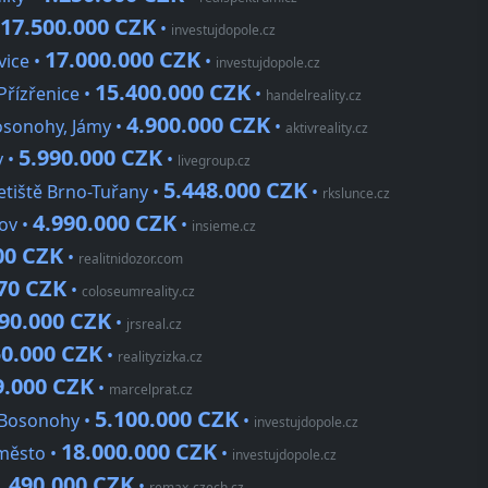
17.500.000 CZK
•
investujdopole.cz
17.000.000 CZK
vice •
•
investujdopole.cz
15.400.000 CZK
řízřenice •
•
handelreality.cz
4.900.000 CZK
osonohy, Jámy •
•
aktivreality.cz
5.990.000 CZK
y •
•
livegroup.cz
5.448.000 CZK
etiště Brno-Tuřany •
•
rkslunce.cz
4.990.000 CZK
ov •
•
insieme.cz
00 CZK
•
realitnidozor.com
870 CZK
•
coloseumreality.cz
490.000 CZK
•
jrsreal.cz
50.000 CZK
•
realityzizka.cz
9.000 CZK
•
marcelprat.cz
5.100.000 CZK
 Bosonohy •
•
investujdopole.cz
18.000.000 CZK
město •
•
investujdopole.cz
1.490.000 CZK
•
remax-czech.cz