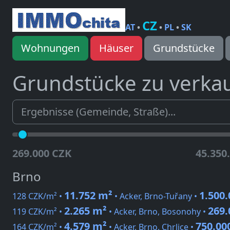
CZ
AT
•
•
PL
•
SK
Wohnungen
Häuser
Grundstücke
Grundstücke zu verka
269.000 CZK
45.350
Brno
11.752 m²
1.500
128 CZK/m² •
• Acker, Brno-Tuřany •
2.265 m²
269.
119 CZK/m² •
• Acker, Brno, Bosonohy •
4.579 m²
750.00
164 CZK/m² •
• Acker, Brno, Chrlice •