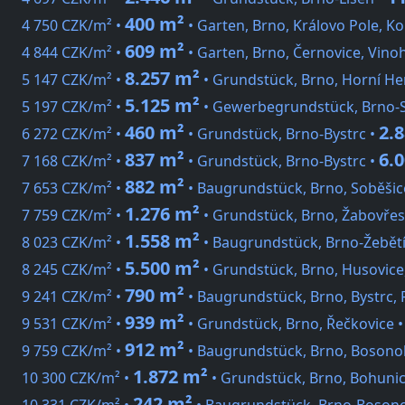
400 m²
4 750 CZK/m² •
• Garten, Brno, Královo Pole, Kol
609 m²
4 844 CZK/m² •
• Garten, Brno, Černovice, Vino
8.257 m²
5 147 CZK/m² •
• Grundstück, Brno, Horní He
5.125 m²
5 197 CZK/m² •
• Gewerbegrundstück, Brno-S
460 m²
2.
6 272 CZK/m² •
• Grundstück, Brno-Bystrc •
837 m²
6.
7 168 CZK/m² •
• Grundstück, Brno-Bystrc •
882 m²
7 653 CZK/m² •
• Baugrundstück, Brno, Soběšic
1.276 m²
7 759 CZK/m² •
• Grundstück, Brno, Žabovřes
1.558 m²
8 023 CZK/m² •
• Baugrundstück, Brno-Žebět
5.500 m²
8 245 CZK/m² •
• Grundstück, Brno, Husovice,
790 m²
9 241 CZK/m² •
• Baugrundstück, Brno, Bystrc,
939 m²
9 531 CZK/m² •
• Grundstück, Brno, Řečkovice 
912 m²
9 759 CZK/m² •
• Baugrundstück, Brno, Bosono
1.872 m²
10 300 CZK/m² •
• Grundstück, Brno, Bohunic
242 m²