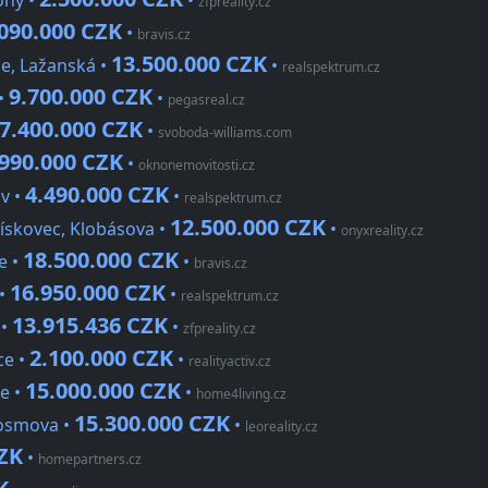
ohy •
•
zfpreality.cz
.090.000 CZK
•
bravis.cz
13.500.000 CZK
ce, Lažanská •
•
realspektrum.cz
9.700.000 CZK
•
•
pegasreal.cz
7.400.000 CZK
•
svoboda-williams.com
.990.000 CZK
•
oknonemovitosti.cz
4.490.000 CZK
v •
•
realspektrum.cz
12.500.000 CZK
ískovec, Klobásova •
•
onyxreality.cz
18.500.000 CZK
e •
•
bravis.cz
16.950.000 CZK
 •
•
realspektrum.cz
13.915.436 CZK
 •
•
zfpreality.cz
2.100.000 CZK
ce •
•
realityactiv.cz
15.000.000 CZK
e •
•
home4living.cz
15.300.000 CZK
Kosmova •
•
leoreality.cz
CZK
•
homepartners.cz