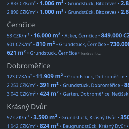
1.006 m²
2.
2 833 CZK/m² •
• Grundstück, Bitozeves •
1.000 m²
2.
2 890 CZK/m² •
• Grundstück, Bitozeves •
Černčice
16.000 m²
849.000 C
53 CZK/m² •
• Acker, Černčice •
810 m²
730.00
901 CZK/m² •
• Grundstück, Černčice •
621 m²
• Grundstück, Černčice
•
fondrealit.cz
Dobroměřice
11.909 m²
123 CZK/m² •
• Grundstück, Dobroměřice •
391 m²
8
2 253 CZK/m² •
• Grundstück, Dobroměřice •
424 m²
3 042 CZK/m² •
• Garten, Dobroměřice, Nečišsk
Krásný Dvůr
3.590 m²
35
97 CZK/m² •
• Grundstück, Krásný Dvůr •
824 m²
1 942 CZK/m² •
• Baugrundstück, Krásný Dvůr 