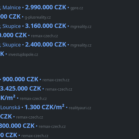
2.990.000 CZK
, Malnice •
•
gpre.cz
000 CZK
•
g-plusreality.cz
3.160.000 CZK
, Skupice •
•
mgreality.cz
0.000 CZK
•
remax-czech.cz
2.400.000 CZK
, Skupice •
•
mgreality.cz
ZK
•
investujdopole.cz
900.000 CZK
•
•
remax-czech.cz
3.425.000 CZK
•
remax-czech.cz
ZK/m²
•
remax-czech.cz
1.300 CZK/m²
 Lounská •
•
realityauri.cz
 CZK
•
remax-czech.cz
800.000 CZK
•
remax-czech.cz
00 CZK
•
remax-czech.cz