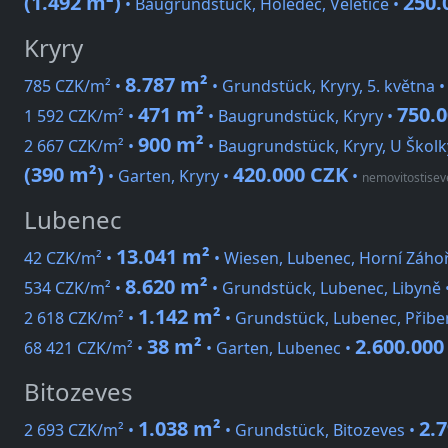
(1.492 m²)
250.
• Baugrundstück, Holedeč, Veletice •
Kryry
8.787 m²
785 CZK/m² •
• Grundstück, Kryry, 5. května 
471 m²
750.
1 592 CZK/m² •
• Baugrundstück, Kryry •
900 m²
2 667 CZK/m² •
• Baugrundstück, Kryry, U Školk
(390 m²)
420.000 CZK
• Garten, Kryry •
•
nemovitostisev
Lubenec
13.041 m²
42 CZK/m² •
• Wiesen, Lubenec, Horní Záhoř
8.620 m²
534 CZK/m² •
• Grundstück, Lubenec, Libyně 
1.142 m²
2 618 CZK/m² •
• Grundstück, Lubenec, Přibe
38 m²
2.600.000
68 421 CZK/m² •
• Garten, Lubenec •
Bitozeves
1.038 m²
2.
2 693 CZK/m² •
• Grundstück, Bitozeves •