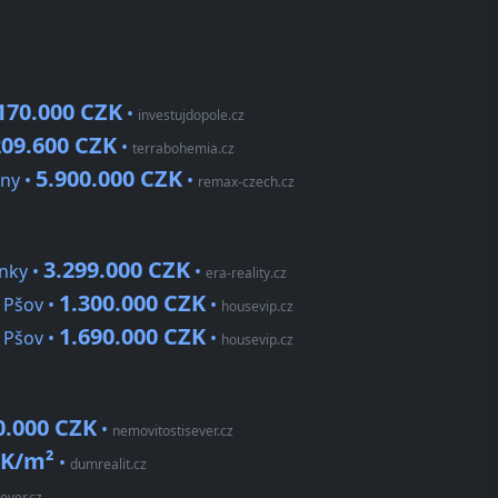
170.000 CZK
•
investujdopole.cz
209.600 CZK
•
terrabohemia.cz
5.900.000 CZK
any •
•
remax-czech.cz
3.299.000 CZK
nky •
•
era-reality.cz
1.300.000 CZK
 Pšov •
•
housevip.cz
1.690.000 CZK
 Pšov •
•
housevip.cz
0.000 CZK
•
nemovitostisever.cz
ZK/m²
•
dumrealit.cz
ever.cz