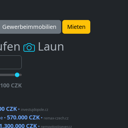
Gewerbeimmobilien
Mieten
ufen
Laun
.100 CZK
00 CZK
•
investujdopole.cz
570.000 CZK
ce •
•
remax-czech.cz
1.300.000 CZK
•
nemovitostisever.cz