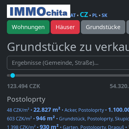
CZ
AT
•
•
PL
•
SK
Wohnungen
Häuser
Grundstücke
Grundstücke zu verka
123.494 CZK
54.320
Postoloprty
22.827 m²
1.100.0
48 CZK/m² •
• Acker, Postoloprty •
946 m²
603 CZK/m² •
• Grundstück, Postoloprty, Skupi
930 m²
1 398 CZK/m² •
• Garten, Postoloprty, Draguš •