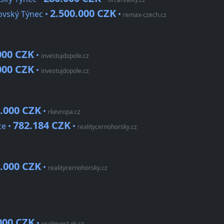
2.500.000 CZK
ovský Týnec •
•
remax-czech.cz
000 CZK
•
investujdopole.cz
000 CZK
•
investujdopole.cz
0.000 CZK
•
rkevropa.cz
782.184 CZK
ce •
•
realitycernohorsky.cz
9.000 CZK
•
realitycernohorsky.cz
000 CZK
•
realinvest-rk.cz