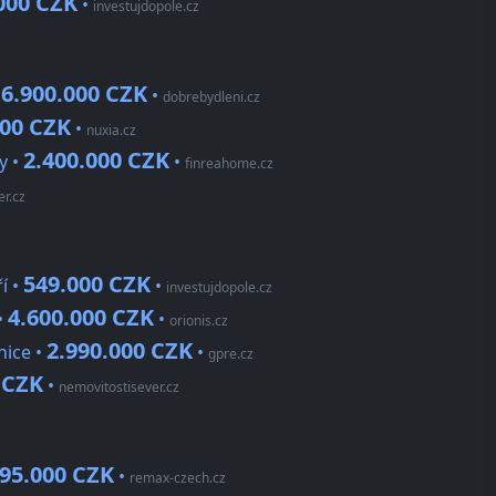
000 CZK
•
investujdopole.cz
6.900.000 CZK
•
•
dobrebydleni.cz
000 CZK
•
nuxia.cz
2.400.000 CZK
y •
•
finreahome.cz
er.cz
549.000 CZK
í •
•
investujdopole.cz
4.600.000 CZK
•
•
orionis.cz
2.990.000 CZK
nice •
•
gpre.cz
 CZK
•
nemovitostisever.cz
795.000 CZK
•
remax-czech.cz