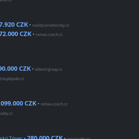
7.920 CZK
•
realitycernohorsky.cz
72.000 CZK
•
remax-czech.cz
90.000 CZK
•
elitemrgroup.cz
estujdopole.cz
.099.000 CZK
•
remax-czech.cz
ality.cz
280.000 CZK
ský Týnec •
•
orcareality.cz