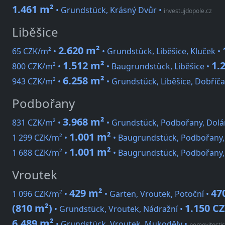
1.461 m²
• Grundstück, Krásný Dvůr
•
investujdopole.cz
Liběšice
2.620 m²
65 CZK/m² •
• Grundstück, Liběšice, Kluček •
1.512 m²
1.
800 CZK/m² •
• Baugrundstück, Liběšice •
6.258 m²
943 CZK/m² •
• Grundstück, Liběšice, Dobříč
Podbořany
3.968 m²
831 CZK/m² •
• Grundstück, Podbořany, Dolá
1.001 m²
1 299 CZK/m² •
• Baugrundstück, Podbořany,
1.001 m²
1 688 CZK/m² •
• Baugrundstück, Podbořany,
Vroutek
429 m²
47
1 096 CZK/m² •
• Garten, Vroutek, Potoční •
(810 m²)
1.150 C
• Grundstück, Vroutek, Nádražní •
6.489 m²
• Grundstück, Vroutek, Mukoděly
•
nemovitostis