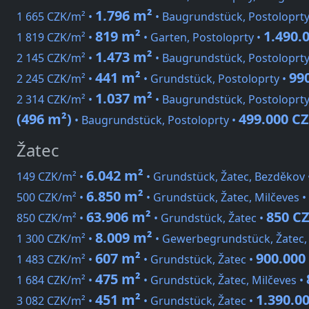
1.796 m²
1 665 CZK/m² •
• Baugrundstück, Postoloprty
819 m²
1.490.
1 819 CZK/m² •
• Garten, Postoloprty •
1.473 m²
2 145 CZK/m² •
• Baugrundstück, Postoloprty
441 m²
99
2 245 CZK/m² •
• Grundstück, Postoloprty •
1.037 m²
2 314 CZK/m² •
• Baugrundstück, Postoloprty
(496 m²)
499.000 C
• Baugrundstück, Postoloprty •
Žatec
6.042 m²
149 CZK/m² •
• Grundstück, Žatec, Bezděkov 
6.850 m²
500 CZK/m² •
• Grundstück, Žatec, Milčeves •
63.906 m²
850 C
850 CZK/m² •
• Grundstück, Žatec •
8.009 m²
1 300 CZK/m² •
• Gewerbegrundstück, Žatec,
607 m²
900.000
1 483 CZK/m² •
• Grundstück, Žatec •
475 m²
1 684 CZK/m² •
• Grundstück, Žatec, Milčeves •
451 m²
1.390.0
3 082 CZK/m² •
• Grundstück, Žatec •