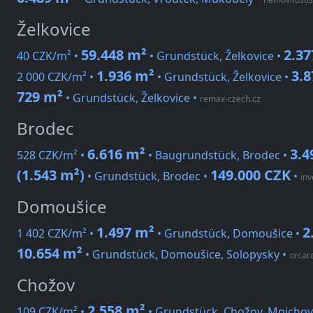
Želkovice
59.448 m²
2.37
40 CZK/m² •
• Grundstück, Želkovice •
1.936 m²
3.8
2 000 CZK/m² •
• Grundstück, Želkovice •
729 m²
• Grundstück, Želkovice
•
remax-czech.cz
Brodec
6.616 m²
3.4
528 CZK/m² •
• Baugrundstück, Brodec •
(1.543 m²)
149.000 CZK
• Grundstück, Brodec •
•
inv
Domoušice
1.497 m²
2
1 402 CZK/m² •
• Grundstück, Domoušice •
10.654 m²
• Grundstück, Domoušice, Solopysky
•
orcare
Chožov
2.558 m²
109 CZK/m² •
• Grundstück, Chožov, Mnichov