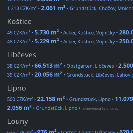
2.061 m²
1 213 CZK/m² •
• Grundstück, Chožov, Mnich
Koštice
5.730 m²
280.
49 CZK/m² •
• Acker, Koštice, Vojničky •
5.229 m²
250.
48 CZK/m² •
• Acker, Koštice, Vojničky •
Libčeves
66.513 m²
2.50
38 CZK/m² •
• Obstgarten, Libčeves •
20.056 m²
39 CZK/m² •
• Grundstück, Libčeves, Lahovi
Lipno
22.158 m²
11.07
500 CZK/m² •
• Grundstück, Lipno •
2.056 m²
• Grundstück, Lipno
•
nemovitosti-finance.cz
Louny
976 m²
620.
635 CZK/m² •
• Garten, Louny, Lužerady •