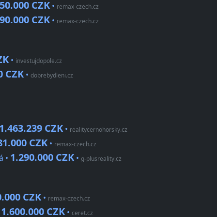
850.000 CZK
•
remax-czech.cz
890.000 CZK
•
remax-czech.cz
ZK
•
investujdopole.cz
0 CZK
•
dobrebydleni.cz
1.463.239 CZK
•
realitycernohorsky.cz
81.000 CZK
•
remax-czech.cz
1.290.000 CZK
á •
•
g-plusreality.cz
0.000 CZK
•
remax-czech.cz
1.600.000 CZK
•
•
ceret.cz