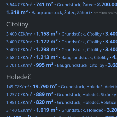
741 m²
2.700.0
3 644 CZK/m² •
• Grundstück, Žatec •
1.318 m²
• Baugrundstück, Žatec, Záhoří
•
premium-reality
Cítoliby
1.158 m²
3.40
3 400 CZK/m² •
• Grundstück, Cítoliby •
1.172 m²
3.40
3 400 CZK/m² •
• Grundstück, Cítoliby •
1.298 m²
3.40
3 400 CZK/m² •
• Grundstück, Cítoliby •
1.213 m²
4
3 682 CZK/m² •
• Baugrundstück, Cítoliby •
995 m²
3.6
3 701 CZK/m² •
• Baugrundstück, Cítoliby •
Holedeč
19.790 m²
149 CZK/m² •
• Grundstück, Holedeč, Veleti
889 m²
1 237 CZK/m² •
• Grundstück, Holedeč, Stránky
820 m²
1 951 CZK/m² •
• Grundstück, Holedeč, Veletice
1.019 m²
3.2
3 140 CZK/m² •
• Grundstück, Holedeč •