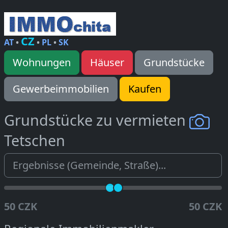
CZ
AT
•
•
PL
•
SK
Wohnungen
Häuser
Grundstücke
Gewerbeimmobilien
Kaufen
Grundstücke zu vermieten
Tetschen
50 CZK
50 CZK