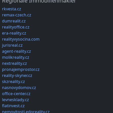
Regionale Immobilienmakler
rkvesta.cz
remax-czech.cz
dumrealit.cz
realityoffice.cz
era-reality.cz
realityvysocina.com
jurisreal.cz
agent-reality.cz
molikreality.cz
nextreality.cz
pronajemprostor.cz
reality-skyner.cz
skzreality.cz
nasnovydomov.cz
office-center.cz
levnesklady.cz
flatinvest.cz
nemovitosti.edoreality.cz