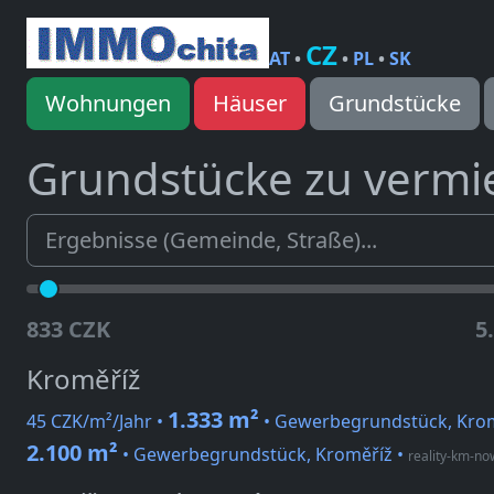
CZ
AT
•
•
PL
•
SK
Wohnungen
Häuser
Grundstücke
Grundstücke zu vermi
833 CZK
5
Kroměříž
1.333 m²
45 CZK/m²/Jahr •
• Gewerbegrundstück, Krom
2.100 m²
• Gewerbegrundstück, Kroměříž
•
reality-km-no