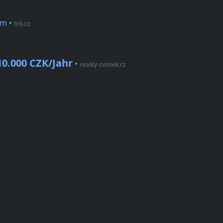
em
•
hrk.cz
10.000 CZK/Jahr
•
reality-zvonek.cz