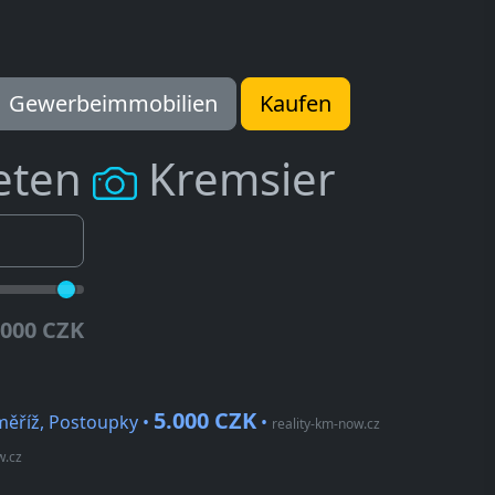
Gewerbeimmobilien
Kaufen
eten
Kremsier
.000 CZK
5.000 CZK
ěříž, Postoupky •
•
reality-km-now.cz
w.cz