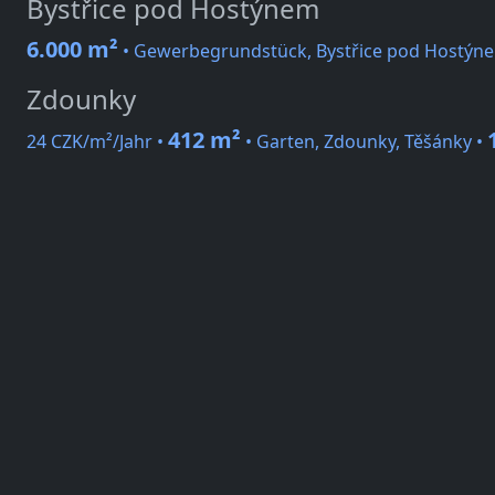
Bystřice pod Hostýnem
6.000 m²
• Gewerbegrundstück, Bystřice pod Hostýn
Zdounky
412 m²
24 CZK/m²/Jahr •
• Garten, Zdounky, Těšánky •