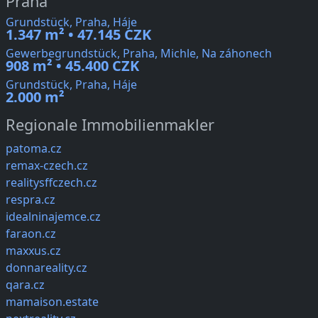
Praha
Grundstück, Praha, Háje
1.347 m² • 47.145 CZK
Gewerbegrundstück, Praha, Michle, Na záhonech
908 m² • 45.400 CZK
Grundstück, Praha, Háje
2.000 m²
Regionale Immobilienmakler
patoma.cz
remax-czech.cz
realitysffczech.cz
respra.cz
idealninajemce.cz
faraon.cz
maxxus.cz
donnareality.cz
qara.cz
mamaison.estate