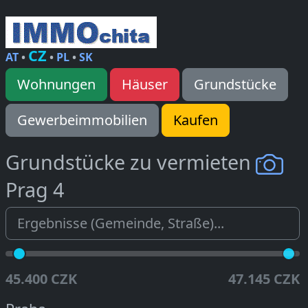
CZ
AT
•
•
PL
•
SK
Wohnungen
Häuser
Grundstücke
Gewerbeimmobilien
Kaufen
Grundstücke zu vermieten
Prag 4
45.400 CZK
47.145 CZK