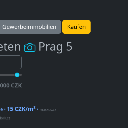
Gewerbeimmobilien
Kaufen
eten
Prag 5
.000 CZK
15 CZK/m²
ce •
•
maxxus.cz
lork.cz