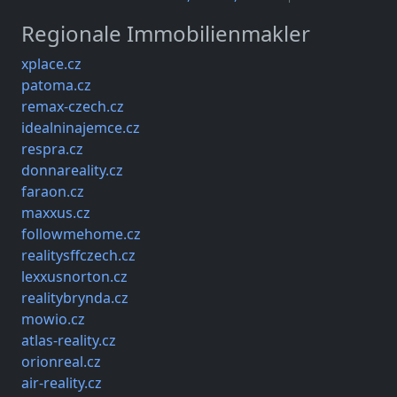
Regionale Immobilienmakler
xplace.cz
patoma.cz
remax-czech.cz
idealninajemce.cz
respra.cz
donnareality.cz
faraon.cz
maxxus.cz
followmehome.cz
realitysffczech.cz
lexxusnorton.cz
realitybrynda.cz
mowio.cz
atlas-reality.cz
orionreal.cz
air-reality.cz