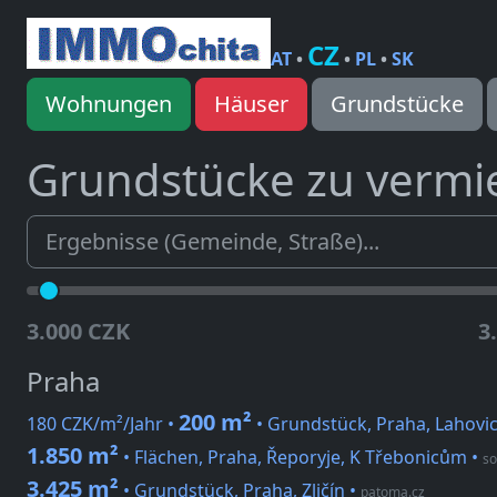
CZ
AT
•
•
PL
•
SK
Wohnungen
Häuser
Grundstücke
Grundstücke zu vermi
3.000 CZK
3
Praha
200 m²
180 CZK/m²/Jahr •
• Grundstück, Praha, Lahovi
1.850 m²
• Flächen, Praha, Řeporyje, K Třebonicům
•
so
3.425 m²
• Grundstück, Praha, Zličín
•
patoma.cz