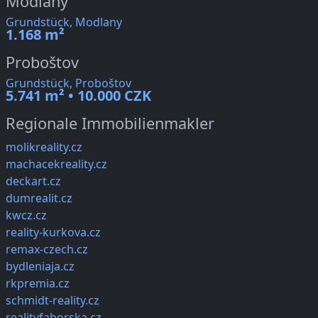
Modlany
Grundstück, Modlany
1.168 m²
Proboštov
Grundstück, Proboštov
5.741 m² • 10.000 CZK
Regionale Immobilienmakler
molikreality.cz
machacekreality.cz
deckart.cz
dumrealit.cz
kwcz.cz
reality-kurkova.cz
remax-czech.cz
bydleniaja.cz
rkpremia.cz
schmidt-reality.cz
realityfaborska.cz