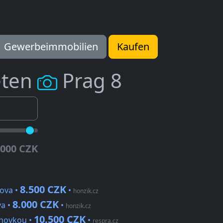
Gewerbeimmobilien
Kaufen
eten
Prag 8
.000 CZK
8.500 CZK
kova •
•
honzik.cz
8.000 CZK
va •
•
honzik.cz
10.500 CZK
chovkou •
•
respra.cz