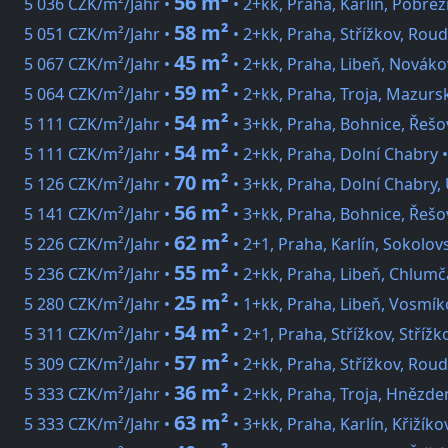
56 m²
5 036 CZK/m²/Jahr •
• 2+kk, Praha, Karlín, Pobřež
58 m²
5 051 CZK/m²/Jahr •
• 2+kk, Praha, Střížkov, Rou
45 m²
5 067 CZK/m²/Jahr •
• 2+kk, Praha, Libeň, Novák
59 m²
5 064 CZK/m²/Jahr •
• 2+kk, Praha, Troja, Mazurs
54 m²
5 111 CZK/m²/Jahr •
• 3+kk, Praha, Bohnice, Řešo
54 m²
5 111 CZK/m²/Jahr •
• 2+kk, Praha, Dolní Chabry 
70 m²
5 126 CZK/m²/Jahr •
• 3+kk, Praha, Dolní Chabry,
56 m²
5 141 CZK/m²/Jahr •
• 3+kk, Praha, Bohnice, Řešo
62 m²
5 226 CZK/m²/Jahr •
• 2+1, Praha, Karlín, Sokolov
55 m²
5 236 CZK/m²/Jahr •
• 2+kk, Praha, Libeň, Chlum
25 m²
5 280 CZK/m²/Jahr •
• 1+kk, Praha, Libeň, Vosmí
54 m²
5 311 CZK/m²/Jahr •
• 2+1, Praha, Střížkov, Stříž
57 m²
5 309 CZK/m²/Jahr •
• 2+kk, Praha, Střížkov, Rou
36 m²
5 333 CZK/m²/Jahr •
• 2+kk, Praha, Troja, Hnězde
63 m²
5 333 CZK/m²/Jahr •
• 3+kk, Praha, Karlín, Křižíko