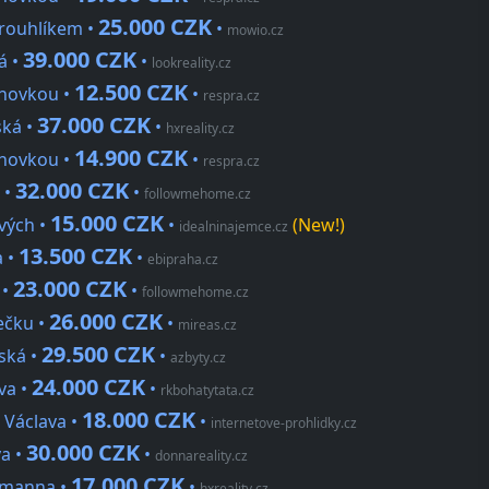
25.000 CZK
krouhlíkem •
•
mowio.cz
39.000 CZK
á •
•
lookreality.cz
12.500 CZK
chovkou •
•
respra.cz
37.000 CZK
ská •
•
hxreality.cz
14.900 CZK
chovkou •
•
respra.cz
32.000 CZK
 •
•
followmehome.cz
15.000 CZK
vých •
•
(New!)
idealninajemce.cz
13.500 CZK
a •
•
ebipraha.cz
23.000 CZK
 •
•
followmehome.cz
26.000 CZK
ečku •
•
mireas.cz
29.500 CZK
vská •
•
azbyty.cz
24.000 CZK
va •
•
rkbohatytata.cz
18.000 CZK
 Václava •
•
internetove-prohlidky.cz
30.000 CZK
va •
•
donnareality.cz
17.000 CZK
eumanna •
•
hxreality.cz