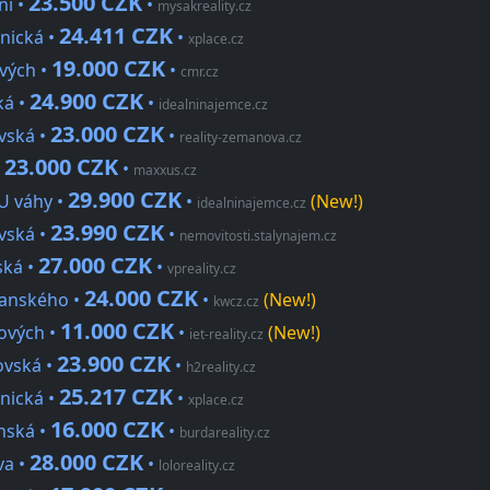
23.500 CZK
ní •
•
mysakreality.cz
24.411 CZK
dnická •
•
xplace.cz
19.000 CZK
ových •
•
cmr.cz
24.900 CZK
ká •
•
idealninajemce.cz
23.000 CZK
vská •
•
reality-zemanova.cz
23.000 CZK
•
•
maxxus.cz
29.900 CZK
 U váhy •
•
(New!)
idealninajemce.cz
23.990 CZK
vská •
•
nemovitosti.stalynajem.cz
27.000 CZK
ská •
•
vpreality.cz
24.000 CZK
čanského •
•
(New!)
kwcz.cz
11.000 CZK
kových •
•
(New!)
iet-reality.cz
23.900 CZK
kovská •
•
h2reality.cz
25.217 CZK
dnická •
•
xplace.cz
16.000 CZK
nská •
•
burdareality.cz
28.000 CZK
va •
•
loloreality.cz