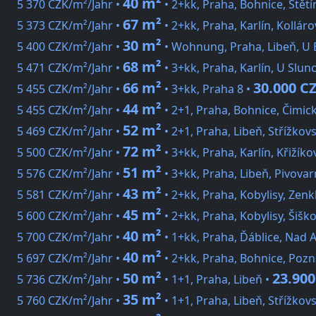
40 m²
5 370 CZK/m²/Jahr •
• 2+kk, Praha, Bohnice, Štětí
67 m²
5 373 CZK/m²/Jahr •
• 2+kk, Praha, Karlín, Kolláro
30 m²
5 400 CZK/m²/Jahr •
• Wohnung, Praha, Libeň, U 
68 m²
5 471 CZK/m²/Jahr •
• 3+kk, Praha, Karlín, U Slun
66 m²
30.000 C
5 455 CZK/m²/Jahr •
• 3+kk, Praha 8 •
44 m²
5 455 CZK/m²/Jahr •
• 2+1, Praha, Bohnice, Čimic
52 m²
5 469 CZK/m²/Jahr •
• 2+1, Praha, Libeň, Střížkov
72 m²
5 500 CZK/m²/Jahr •
• 3+kk, Praha, Karlín, Křižíko
51 m²
5 576 CZK/m²/Jahr •
• 3+kk, Praha, Libeň, Pivovar
43 m²
5 581 CZK/m²/Jahr •
• 2+kk, Praha, Kobylisy, Zenk
45 m²
5 600 CZK/m²/Jahr •
• 2+kk, Praha, Kobylisy, Šišk
40 m²
5 700 CZK/m²/Jahr •
• 1+kk, Praha, Ďáblice, Nad 
40 m²
5 697 CZK/m²/Jahr •
• 2+kk, Praha, Bohnice, Poz
50 m²
23.90
5 736 CZK/m²/Jahr •
• 1+1, Praha, Libeň •
35 m²
5 760 CZK/m²/Jahr •
• 1+1, Praha, Libeň, Střížkov