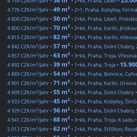
58 m²
23.00
4 759 CZK/m²/Jahr •
• 2+kk, Praha, Libeň •
49 m²
4 776 CZK/m²/Jahr •
• 2+1, Praha, Kobylisy, Form
50 m²
4 800 CZK/m²/Jahr •
• 2+kk, Praha, Libeň, Primát
70 m²
4 800 CZK/m²/Jahr •
• 3+kk, Praha, Karlín, Jirsíkov
82 m²
4 815 CZK/m²/Jahr •
• 2+kk, Praha, Karlín, Vítkova
57 m²
4 842 CZK/m²/Jahr •
• 2+kk, Praha, Dolní Chabry,
63 m²
4 857 CZK/m²/Jahr •
• 3+kk, Praha, Troja, Vřesová
39 m²
15.90
4 892 CZK/m²/Jahr •
• 1+kk, Praha, Troja •
54 m²
4 889 CZK/m²/Jahr •
• 3+kk, Praha, Bohnice, Caf
71 m²
4 901 CZK/m²/Jahr •
• 3+kk, Praha, Karlín, Urxova
55 m²
4 909 CZK/m²/Jahr •
• 2+kk, Praha, Dolní Chabry 
45 m²
4 933 CZK/m²/Jahr •
• 2+kk, Praha, Kobylisy, Šim
56 m²
4 929 CZK/m²/Jahr •
• 2+kk, Praha, Dolní Chabry,
68 m²
4 941 CZK/m²/Jahr •
• 3+kk, Praha, Troja, K sadu 
62 m²
5 013 CZK/m²/Jahr •
• 2+kk, Praha, Střížkov, Rou