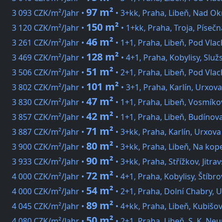
97 m²
3 093 CZK/m²/Jahr •
• 3+kk, Praha, Libeň, Nad O
150 m²
3 120 CZK/m²/Jahr •
• 1+kk, Praha, Troja, Písečn
46 m²
3 261 CZK/m²/Jahr •
• 1+1, Praha, Libeň, Pod Vla
128 m²
3 469 CZK/m²/Jahr •
• 4+1, Praha, Kobylisy, Služ
51 m²
3 506 CZK/m²/Jahr •
• 2+1, Praha, Libeň, Pod Vla
101 m²
3 802 CZK/m²/Jahr •
• 3+1, Praha, Karlín, Urxova
47 m²
3 830 CZK/m²/Jahr •
• 1+1, Praha, Libeň, Vosmíko
42 m²
3 857 CZK/m²/Jahr •
• 1+1, Praha, Libeň, Budínov
71 m²
3 887 CZK/m²/Jahr •
• 3+kk, Praha, Karlín, Urxova
80 m²
3 900 CZK/m²/Jahr •
• 3+kk, Praha, Libeň, Na kop
90 m²
3 933 CZK/m²/Jahr •
• 3+kk, Praha, Střížkov, Jitra
72 m²
4 000 CZK/m²/Jahr •
• 4+1, Praha, Kobylisy, Štíbro
54 m²
4 000 CZK/m²/Jahr •
• 2+1, Praha, Dolní Chabry, U
89 m²
4 045 CZK/m²/Jahr •
• 4+kk, Praha, Libeň, Kubišo
50 m²
4 080 CZK/m²/Jahr •
• 2+1, Praha, Libeň, S. K. N