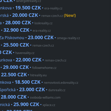
0 CZK
•
landrgottreality.cz
19.500 CZK
ánkova •
•
era-reality.cz
20.000 CZK
orská •
•
(New!)
remax-czech.cz
28.000 CZK
a •
•
lookreality.cz
32.900 CZK
 •
•
era-reality.cz
23.000 CZK
 Za Pískovnou •
•
omega-reality.cz
25.500 CZK
 •
•
remax-czech.cz
0 CZK
•
havereality.cz
22.000 CZK
ourkova •
•
remax-czech.cz
29.000 CZK
 •
•
followmehome.cz
22.500 CZK
•
•
hitreality.eu
18.500 CZK
ůnkova •
•
nemovitosti.edoreality.cz
23.000 CZK
 Spořická •
•
dumrealit.cz
28.000 CZK
•
•
svoboda-williams.com
25.900 CZK
dnická •
•
xplace.cz