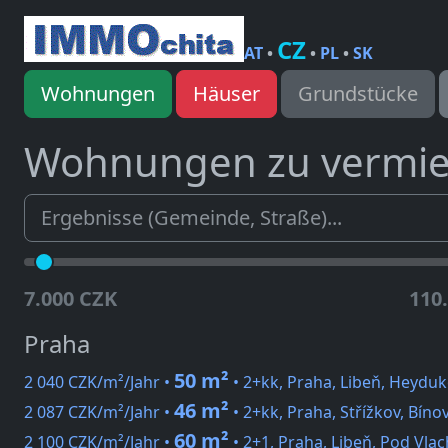
CZ
AT
•
•
PL
•
SK
Wohnungen
Häuser
Grundstücke
Wohnungen zu vermi
7.000 CZK
110
Praha
50 m²
2 040 CZK/m²/Jahr •
• 2+kk, Praha, Libeň, Heydu
46 m²
2 087 CZK/m²/Jahr •
• 2+kk, Praha, Střížkov, Bíno
60 m²
2 100 CZK/m²/Jahr •
• 2+1, Praha, Libeň, Pod Vla