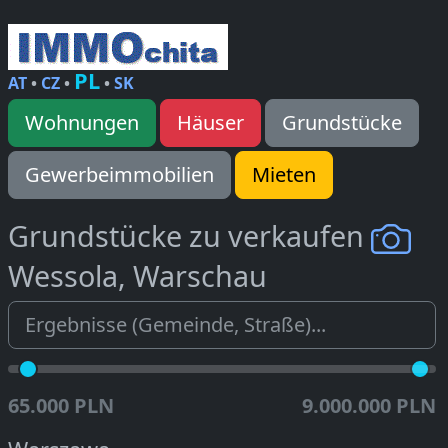
PL
AT
•
CZ
•
•
SK
Wohnungen
Häuser
Grundstücke
Gewerbeimmobilien
Mieten
Grundstücke zu verkaufen
Wessola, Warschau
65.000 PLN
9.000.000 PLN