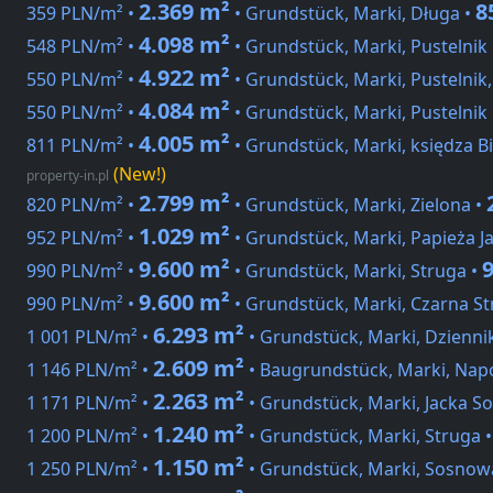
2.369 m²
8
359 PLN/m² •
• Grundstück, Marki, Długa •
4.098 m²
548 PLN/m² •
• Grundstück, Marki, Pustelnik
4.922 m²
550 PLN/m² •
• Grundstück, Marki, Pustelnik
4.084 m²
550 PLN/m² •
• Grundstück, Marki, Pustelnik
4.005 m²
811 PLN/m² •
• Grundstück, Marki, księdza 
(New!)
property-in.pl
2.799 m²
820 PLN/m² •
• Grundstück, Marki, Zielona •
1.029 m²
952 PLN/m² •
• Grundstück, Marki, Papieża Ja
9.600 m²
990 PLN/m² •
• Grundstück, Marki, Struga •
9.600 m²
990 PLN/m² •
• Grundstück, Marki, Czarna St
6.293 m²
1 001 PLN/m² •
• Grundstück, Marki, Dzienni
2.609 m²
1 146 PLN/m² •
• Baugrundstück, Marki, Nap
2.263 m²
1 171 PLN/m² •
• Grundstück, Marki, Jacka So
1.240 m²
1 200 PLN/m² •
• Grundstück, Marki, Struga 
1.150 m²
1 250 PLN/m² •
• Grundstück, Marki, Sosnow