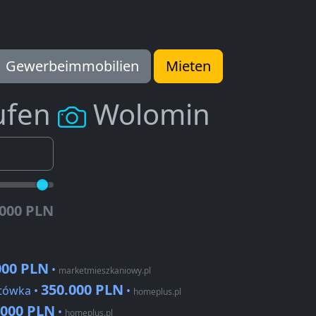
Gewerbeimmobilien
Mieten
ufen
Wolomin
.000 PLN
000 PLN
•
marketmieszkaniowy.pl
350.000 PLN
ntówka •
•
homeplus.pl
.000 PLN
•
homeplus.pl