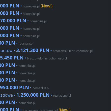
.000 PLN
•
(New!)
homeplus.pl
.000 PLN
•
homeplus.pl
570.000 PLN
•
homeplus.pl
.000 PLN
•
homeplus.pl
.000 PLN
•
homeplus.pl
00 PLN
•
rosinscy.pl
3.121.300 PLN
zantów •
•
brzozowski-nieruchomosci.pl
25.450 PLN
•
brzozowski-nieruchomosci.pl
00 PLN
•
homeplus.pl
00 PLN
•
homeplus.pl
00 PLN
•
homeplus.pl
.950.000 PLN
•
homeplus.pl
1.250.000 PLN
jazdowa •
•
realtyzone.pl
00 PLN
•
homeplus.pl
.000 PLN
•
(New!)
4sciany-nieruchomosci.pl