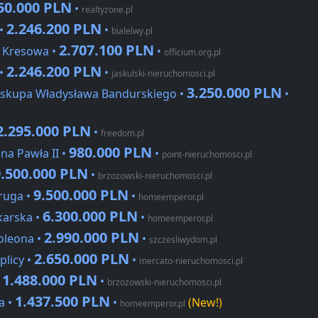
50.000 PLN
•
realtyzone.pl
2.246.200 PLN
 •
•
bialelwy.pl
2.707.100 PLN
, Kresowa •
•
officium.org.pl
2.246.200 PLN
 •
•
jaskulski-nieruchomosci.pl
3.250.000 PLN
Biskupa Władysława Bandurskiego •
•
2.295.000 PLN
•
freedom.pl
980.000 PLN
na Pawła II •
•
point-nieruchomosci.pl
9.500.000 PLN
•
brzozowski-nieruchomosci.pl
9.500.000 PLN
ruga •
•
homeemperor.pl
6.300.000 PLN
karska •
•
homeemperor.pl
2.990.000 PLN
oleona •
•
szczesliwydom.pl
2.650.000 PLN
plicy •
•
mercato-nieruchomosci.pl
1.488.000 PLN
•
•
brzozowski-nieruchomosci.pl
1.437.500 PLN
a •
•
(New!)
homeemperor.pl