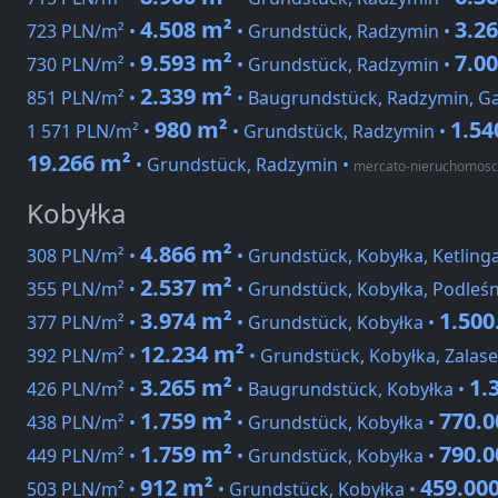
4.508 m²
3.2
723 PLN/m² •
• Grundstück, Radzymin •
9.593 m²
7.0
730 PLN/m² •
• Grundstück, Radzymin •
2.339 m²
851 PLN/m² •
• Baugrundstück, Radzymin, Ga
980 m²
1.54
1 571 PLN/m² •
• Grundstück, Radzymin •
19.266 m²
• Grundstück, Radzymin
•
mercato-nieruchomosci
Kobyłka
4.866 m²
308 PLN/m² •
• Grundstück, Kobyłka, Ketling
2.537 m²
355 PLN/m² •
• Grundstück, Kobyłka, Podleś
3.974 m²
1.500
377 PLN/m² •
• Grundstück, Kobyłka •
12.234 m²
392 PLN/m² •
• Grundstück, Kobyłka, Zalase
3.265 m²
1.
426 PLN/m² •
• Baugrundstück, Kobyłka •
1.759 m²
770.
438 PLN/m² •
• Grundstück, Kobyłka •
1.759 m²
790.
449 PLN/m² •
• Grundstück, Kobyłka •
912 m²
459.00
503 PLN/m² •
• Grundstück, Kobyłka •