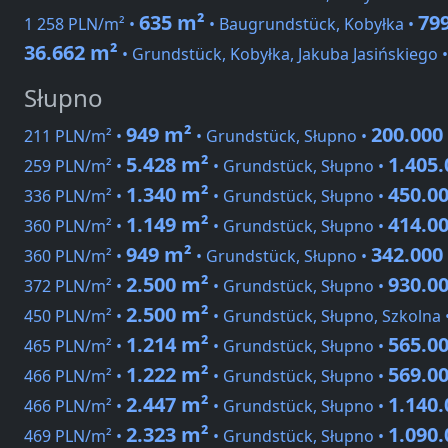
635 m²
79
1 258 PLN/m² •
• Baugrundstück, Kobyłka •
36.662 m²
• Grundstück, Kobyłka, Jakuba Jasińskiego
Słupno
949 m²
200.000
211 PLN/m² •
• Grundstück, Słupno •
5.428 m²
1.405
259 PLN/m² •
• Grundstück, Słupno •
1.340 m²
450.0
336 PLN/m² •
• Grundstück, Słupno •
1.149 m²
414.0
360 PLN/m² •
• Grundstück, Słupno •
949 m²
342.000
360 PLN/m² •
• Grundstück, Słupno •
2.500 m²
930.0
372 PLN/m² •
• Grundstück, Słupno •
2.500 m²
450 PLN/m² •
• Grundstück, Słupno, Szkolna 
1.214 m²
565.0
465 PLN/m² •
• Grundstück, Słupno •
1.222 m²
569.0
466 PLN/m² •
• Grundstück, Słupno •
2.447 m²
1.140
466 PLN/m² •
• Grundstück, Słupno •
2.323 m²
1.090
469 PLN/m² •
• Grundstück, Słupno •