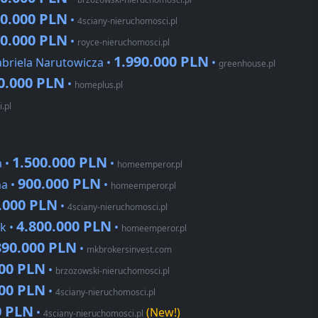
60.000 PLN
•
4sciany-nieruchomosci.pl
00.000 PLN
•
royce-nieruchomosci.pl
1.990.000 PLN
briela Narutowicza •
•
greenhouse.pl
0.000 PLN
•
homeplus.pl
.pl
1.500.000 PLN
a •
•
homeemperor.pl
900.000 PLN
na •
•
homeemperor.pl
.000 PLN
•
4sciany-nieruchomosci.pl
4.800.000 PLN
k •
•
homeemperor.pl
390.000 PLN
•
mkbrokersinvest.com
000 PLN
•
brzozowski-nieruchomosci.pl
000 PLN
•
4sciany-nieruchomosci.pl
0 PLN
•
(New!)
4sciany-nieruchomosci.pl