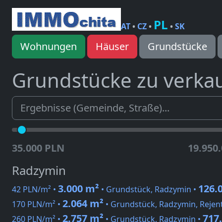
PL
AT
•
CZ
•
•
SK
Wohnungen
Häuser
Grundstücke
Grundstücke zu verka
35.000 PLN
19.950
Radzymin
3.000 m²
126.
42 PLN/m² •
• Grundstück, Radzymin •
2.064 m²
170 PLN/m² •
• Grundstück, Radzymin, Reje
2.757 m²
717
260 PLN/m² •
• Grundstück, Radzymin •