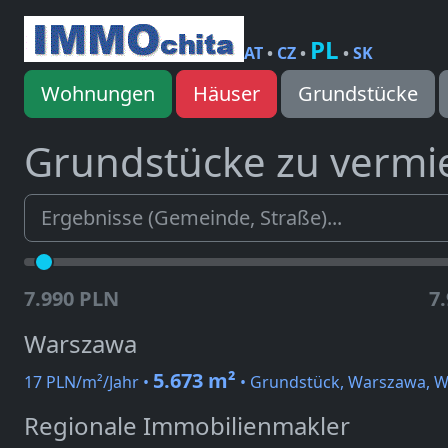
PL
AT
•
CZ
•
•
SK
Wohnungen
Häuser
Grundstücke
Grundstücke zu vermi
7.990 PLN
7
Warszawa
5.673 m²
17 PLN/m²/Jahr •
• Grundstück, Warszawa, Wł
Regionale Immobilienmakler