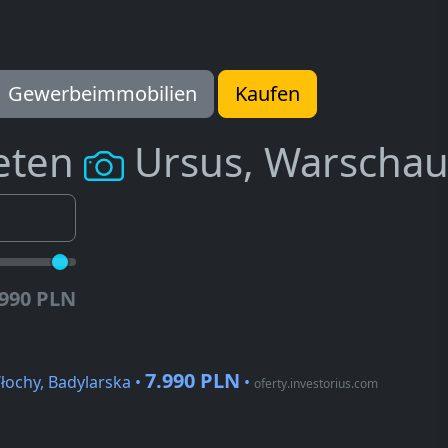
Gewerbeimmobilien
Kaufen
eten
Ursus, Warscha
.990 PLN
7.990 PLN
ochy, Badylarska •
•
oferty.investorius.com