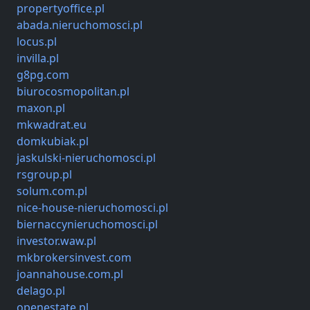
propertyoffice.pl
abada.nieruchomosci.pl
locus.pl
invilla.pl
g8pg.com
biurocosmopolitan.pl
maxon.pl
mkwadrat.eu
domkubiak.pl
jaskulski-nieruchomosci.pl
rsgroup.pl
solum.com.pl
nice-house-nieruchomosci.pl
biernaccynieruchomosci.pl
investor.waw.pl
mkbrokersinvest.com
joannahouse.com.pl
delago.pl
openestate.pl