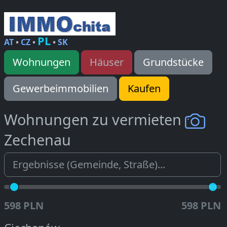
PL
AT
•
CZ
•
•
SK
Wohnungen
Häuser
Grundstücke
Gewerbeimmobilien
Kaufen
Wohnungen zu vermieten
Zechenau
598 PLN
598 PLN