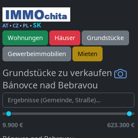
SK
AT
•
CZ
•
PL
•
Wohnungen
Häuser
Grundstücke
Gewerbeimmobilien
Mieten
Grundstücke zu verkaufen
Bánovce nad Bebravou
9.900 €
623.300 €