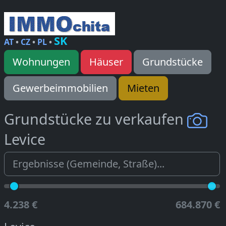
SK
AT
•
CZ
•
PL
•
Wohnungen
Häuser
Grundstücke
Gewerbeimmobilien
Mieten
Grundstücke zu verkaufen
Levice
4.238 €
684.870 €