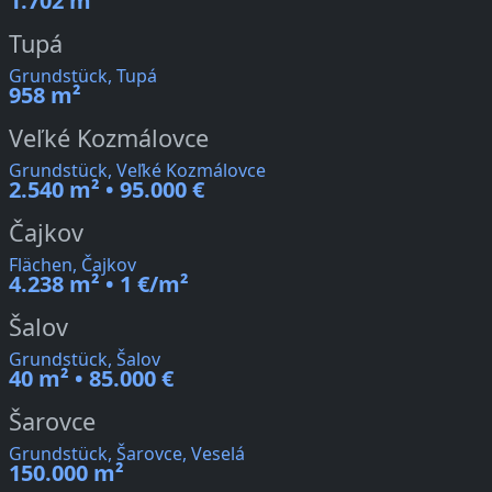
1.702 m²
Tupá
Grundstück, Tupá
958 m²
Veľké Kozmálovce
Grundstück, Veľké Kozmálovce
2.540 m² • 95.000 €
Čajkov
Flächen, Čajkov
4.238 m² • 1 €/m²
Šalov
Grundstück, Šalov
40 m² • 85.000 €
Šarovce
Grundstück, Šarovce, Veselá
150.000 m²