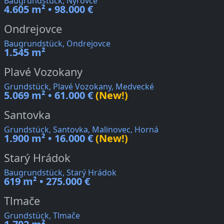
Baugrundstück, Nýrovce
4.605 m² • 98.000 €
Ondrejovce
Baugrundstück, Ondrejovce
1.545 m²
Plavé Vozokany
Grundstück, Plavé Vozokany, Medvecké
5.069 m² • 61.000 €
(New!)
Santovka
Grundstück, Santovka, Malinovec, Horná
1.900 m² • 16.000 €
(New!)
Starý Hrádok
Baugrundstück, Starý Hrádok
619 m² • 275.000 €
Tlmače
Grundstück, Tlmače