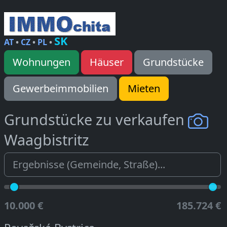
SK
AT
•
CZ
•
PL
•
Wohnungen
Häuser
Grundstücke
Gewerbeimmobilien
Mieten
Grundstücke zu verkaufen
Waagbistritz
10.000 €
185.724 €