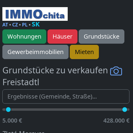
SK
AT
•
CZ
•
PL
•
Wohnungen
Häuser
Grundstücke
Gewerbeimmobilien
Mieten
Grundstücke zu verkaufen
Freistadtl
5.000 €
428.000 €