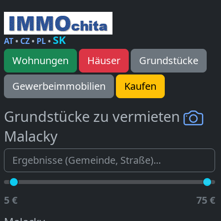
SK
AT
•
CZ
•
PL
•
Wohnungen
Häuser
Grundstücke
Gewerbeimmobilien
Kaufen
Grundstücke zu vermieten
Malacky
5 €
75 €