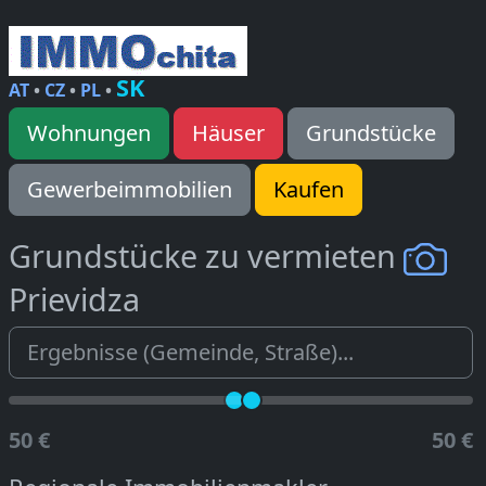
SK
AT
•
CZ
•
PL
•
Wohnungen
Häuser
Grundstücke
Gewerbeimmobilien
Kaufen
Grundstücke zu vermieten
Prievidza
50 €
50 €