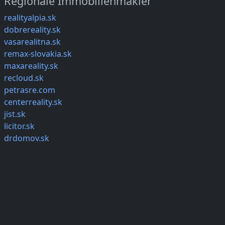
Regionale Immobilienmakler
realityalpia.sk
dobrereality.sk
vasarealitna.sk
remax-slovakia.sk
maxareality.sk
recloud.sk
petrasre.com
centerreality.sk
jist.sk
licitor.sk
drdomov.sk