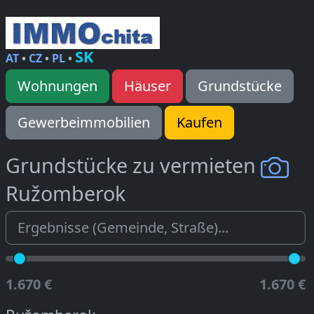
SK
AT
•
CZ
•
PL
•
Wohnungen
Häuser
Grundstücke
Gewerbeimmobilien
Kaufen
Grundstücke zu vermieten
Ružomberok
1.670 €
1.670 €