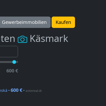
Gewerbeimmobilien
Kaufen
eten
Käsmark
600 €
600 €
nská •
•
astonreal.sk