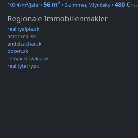
56 m²
480 €
103 €/m²/Jahr •
• 2-zimmer, Mlynčeky •
•
re
Regionale Immobilienmakler
realityalpia.sk
astonreal.sk
andelzachar.sk
bosen.sk
remax-slovakia.sk
realitytatry.sk