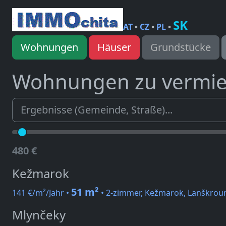
SK
AT
•
CZ
•
PL
•
Wohnungen
Häuser
Grundstücke
Wohnungen zu vermi
480 €
Kežmarok
51 m²
141 €/m²/Jahr •
• 2-zimmer, Kežmarok, Lanškrou
Mlynčeky