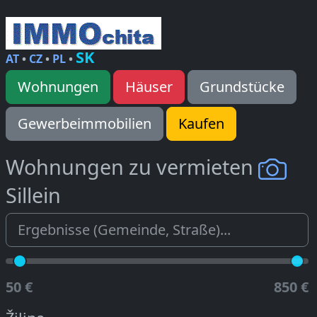
SK
AT
•
CZ
•
PL
•
Wohnungen
Häuser
Grundstücke
Gewerbeimmobilien
Kaufen
Wohnungen zu vermieten
Sillein
50 €
850 €