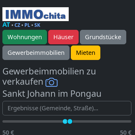
AT
•
CZ
•
PL
•
SK
Wohnungen
Häuser
Grundstücke
Gewerbeimmobilien
Mieten
Gewerbeimmobilien zu
verkaufen
Sankt Johann im Pongau
50 €
50 €