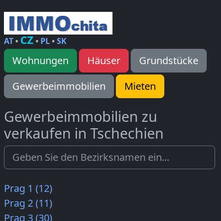
CZ
AT
•
•
PL
•
SK
Wohnungen
Häuser
Grundstücke
Gewerbeimmobilien
Mieten
Gewerbeimmobilien zu
verkaufen in Tschechien
Prag 1 (12)
Prag 2 (11)
Prag 3 (30)