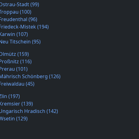
Ostrau-Stadt (99)
Troppau (100)
Freudenthal (96)
Friedeck-Mistek (194)
Karwin (107)
Neu Titschein (95)
Olmütz (159)
Proßnitz (116)
Prerau (101)
Mährisch Schönberg (126)
Freiwaldau (45)
Zlin (197)
Kremsier (139)
Ungarisch Hradisch (142)
Wsetin (129)