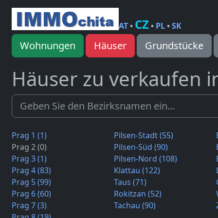
CZ
AT
•
•
PL
•
SK
Wohnungen
Häuser
Grundstücke
Häuser zu verkaufen i
Prag 1 (1)
Pilsen-Stadt (55)
Prag 2 (0)
Pilsen-Süd (90)
Prag 3 (1)
Pilsen-Nord (108)
Prag 4 (83)
Klattau (122)
Prag 5 (99)
Taus (71)
Prag 6 (60)
Rokitzan (52)
Prag 7 (3)
Tachau (90)
Prag 8 (19)