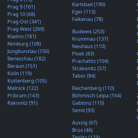
Karlsbad (190)
Prag 9 (101)
Eger (113)
Prag 10 (68)
Falkenau (78)
Prag-Ost (341)
Prag-West (269)
Budweis (253)
Kladno (181)
Krummau (137)
Nimburg (108)
Neuhaus (110)
Jungbunzlau (150)
Pisek (83)
Beneschau (182)
Prachatitz (104)
Beraun (151)
Strakonitz (57)
Kolin (119)
Tabor (84)
Kuttenberg (105)
Melnick (122)
Reichenberg (110)
Pribram (143)
Böhmisch Leipa (154)
Rakonitz (91)
Gablonz (110)
Semil (93)
Aussig (67)
Brüx (46)
Teplitz (123)