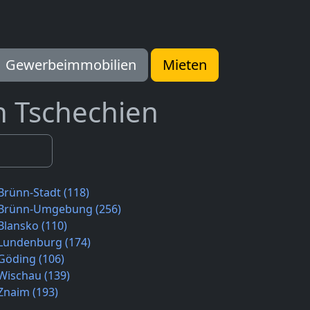
Gewerbeimmobilien
Mieten
n Tschechien
Brünn-Stadt (118)
Brünn-Umgebung (256)
Blansko (110)
Lundenburg (174)
Göding (106)
Wischau (139)
Znaim (193)