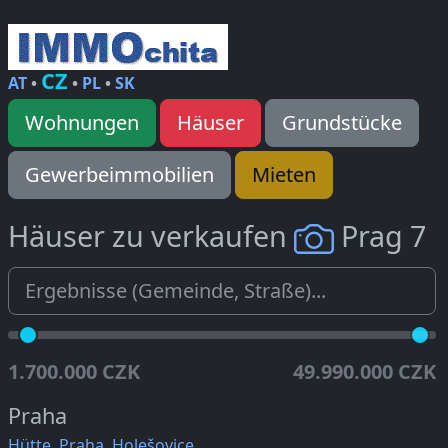
CZ
AT
•
•
PL
•
SK
Wohnungen
Häuser
Grundstücke
Gewerbeimmobilien
Mieten
Häuser zu verkaufen
Prag 7
1.700.000 CZK
49.990.000 CZK
Praha
Hütte, Praha, Holešovice