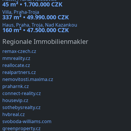
45 m² • 1.700.000 CZK
Villa, Praha-Troja
337 m² • 49.990.000 CZK
Haus, Praha, Troja, Nad Kazankou
160 m² • 47.500.000 CZK
Regionale Immobilienmakler
remax-czech.cz
mmreality.cz
reallocate.cz
realpartners.cz
nemovitosti.maxima.cz
praharnk.cz
connect-reality.cz
housevip.cz
sothebysrealty.cz
hvbreal.cz
svoboda-williams.com
greenproperty.cz