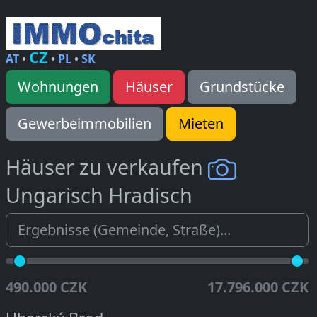
CZ
AT
•
•
PL
•
SK
Wohnungen
Häuser
Grundstücke
Gewerbeimmobilien
Mieten
Häuser zu verkaufen
Ungarisch Hradisch
490.000 CZK
17.796.000 CZK