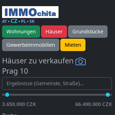
CZ
AT
•
•
PL
•
SK
Wohnungen
Häuser
Grundstücke
Gewerbeimmobilien
Mieten
Häuser zu verkaufen
Prag 10
3.650.000 CZK
66.490.000 CZK