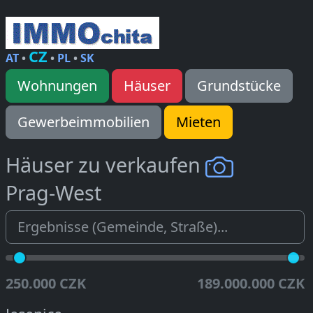
CZ
AT
•
•
PL
•
SK
Wohnungen
Häuser
Grundstücke
Gewerbeimmobilien
Mieten
Häuser zu verkaufen
Prag-West
250.000 CZK
189.000.000 CZK