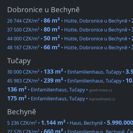
Dobronice u Bechyně
86 m²
26 744 CZK/m² •
• Hütte, Dobronice u Bechyně •
80 m²
37 500 CZK/m² •
• Hütte, Dobronice u Bechyně •
50 m²
44 000 CZK/m² •
• Hütte, Dobronice u Bechyně •
66 m²
48 167 CZK/m² •
• Hütte, Dobronice u Bechyně •
Tučapy
133 m²
3.
30 000 CZK/m² •
• Einfamilienhaus, Tučapy •
239 m²
10
45 983 CZK/m² •
• Einfamilienhaus, Tučapy •
136 m²
• Einfamilienhaus, Tučapy
•
good-move.cz
175 m²
• Einfamilienhaus, Tučapy
•
toprealinvest.cz
Bechyně
1.144 m²
5.990.00
5 236 CZK/m² •
• Haus, Bechyně •
660 m²
22 576 CZK/m² •
• Einfamilienhaus, Bechyně, Č