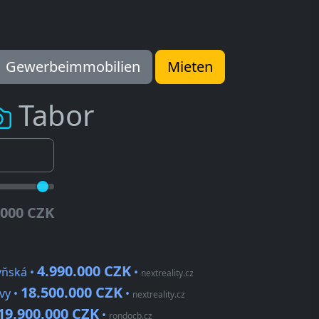
Gewerbeimmobilien
Mieten
Tabor
.000 CZK
4.990.000 CZK
yňská •
•
nextreality.cz
18.500.000 CZK
vy •
•
nextreality.cz
19.900.000 CZK
•
rondocb.cz