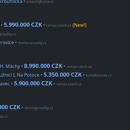
krouhlická
•
amazinghome.cz
5.990.000 CZK
 •
•
(New!)
remax-czech.cz
ereality.cz
erovice
•
markovareality.cz
8.990.000 CZK
. H. Máchy •
•
remax-czech.cz
5.350.000 CZK
užnicí I, Na Potoce •
•
kontaktservis.cz
5.900.000 CZK
kavec •
•
remax-czech.cz
000 CZK
•
domingoreality.cz
pa.cz