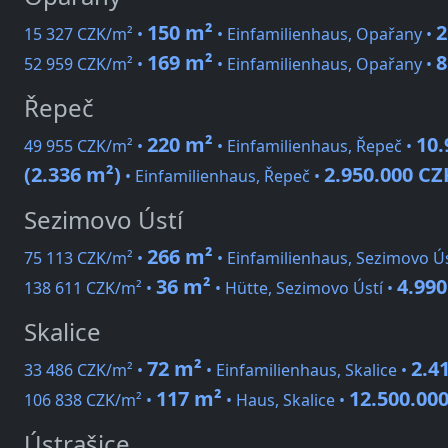
150 m²
2
15 327 CZK/m² •
• Einfamilienhaus, Opařany •
169 m²
8
52 959 CZK/m² •
• Einfamilienhaus, Opařany •
Řepeč
220 m²
10.
49 955 CZK/m² •
• Einfamilienhaus, Řepeč •
(2.336 m²)
2.950.000 CZ
• Einfamilienhaus, Řepeč •
Sezimovo Ústí
266 m²
75 113 CZK/m² •
• Einfamilienhaus, Sezimovo Ús
36 m²
4.990
138 611 CZK/m² •
• Hütte, Sezimovo Ústí •
Skalice
72 m²
2.4
33 486 CZK/m² •
• Einfamilienhaus, Skalice •
117 m²
12.500.00
106 838 CZK/m² •
• Haus, Skalice •
Ústrašice