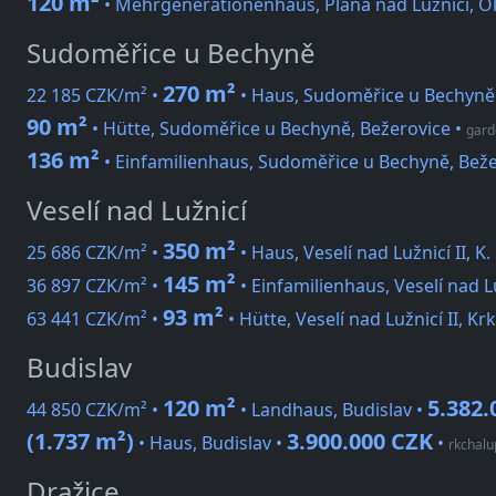
120 m²
• Mehrgenerationenhaus, Planá nad Lužnicí, O
Sudoměřice u Bechyně
270 m²
22 185 CZK/m² •
• Haus, Sudoměřice u Bechyně
90 m²
• Hütte, Sudoměřice u Bechyně, Bežerovice
•
gard
136 m²
• Einfamilienhaus, Sudoměřice u Bechyně, Bež
Veselí nad Lužnicí
350 m²
25 686 CZK/m² •
• Haus, Veselí nad Lužnicí II, K
145 m²
36 897 CZK/m² •
• Einfamilienhaus, Veselí nad L
93 m²
63 441 CZK/m² •
• Hütte, Veselí nad Lužnicí II, Kr
Budislav
120 m²
5.382.
44 850 CZK/m² •
• Landhaus, Budislav •
(1.737 m²)
3.900.000 CZK
• Haus, Budislav •
•
rkchalu
Dražice