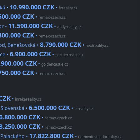
10.990.000 CZK
cká •
•
fzreality.cz
500.000 CZK
•
remax-czech.cz
11.590.000 CZK
or •
•
andyreality.cz
300.000 CZK
•
remax-czech.cz
8.790.000 CZK
hod, Benešovská •
•
nextreality.cz
6.900.000 CZK
ice •
•
partnerrealit.eu
.900.000 CZK
•
goldencastle.cz
750.000 CZK
•
remax-czech.cz
 CZK
•
inrekareality.cz
6.500.000 CZK
, Slovenská •
•
fzreality.cz
6.800.000 CZK
•
remax-czech.cz
8.250.000 CZK
•
remax-czech.cz
17.822.800 CZK
, Palackého •
•
nemovitosti.edoreality.cz