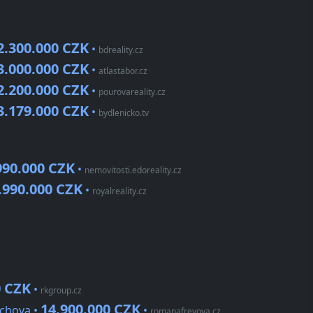
2.300.000 CZK
•
bdreality.cz
3.000.000 CZK
•
atlastabor.cz
2.200.000 CZK
•
pourovareality.cz
3.179.000 CZK
•
bydlenicko.tv
990.000 CZK
•
nemovitosti.edoreality.cz
.990.000 CZK
•
royalreality.cz
0 CZK
•
rkgroup.cz
14.900.000 CZK
echova •
•
romanafreyova.cz