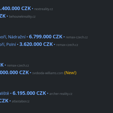
.400.000 CZK
•
nextreality.cz
CZK
•
behounekreality.cz
6.799.000 CZK
oří, Nádražní •
•
remax-czech.cz
3.620.000 CZK
ří, Polní •
•
remax-czech.cz
ZK
•
remax-czech.cz
.000.000 CZK
•
(New!)
svoboda-williams.com
6.195.000 CZK
liště •
•
archer-reality.cz
 CZK
•
atlastabor.cz