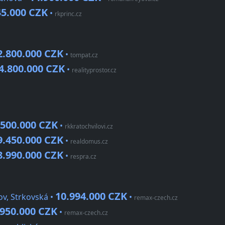
45.000 CZK
•
rkprinc.cz
2.800.000 CZK
•
tompat.cz
4.800.000 CZK
•
realityprostor.cz
.500.000 CZK
•
rkkratochvilovi.cz
9.450.000 CZK
•
realdomus.cz
8.990.000 CZK
•
respra.cz
10.994.000 CZK
ov, Strkovská •
•
remax-czech.cz
.950.000 CZK
•
remax-czech.cz