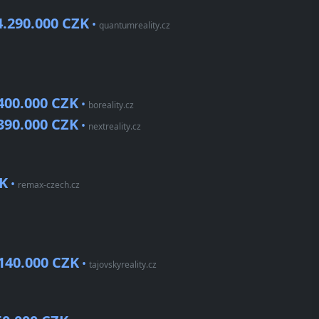
4.290.000 CZK
•
quantumreality.cz
400.000 CZK
•
boreality.cz
390.000 CZK
•
nextreality.cz
ZK
•
remax-czech.cz
140.000 CZK
•
tajovskyreality.cz