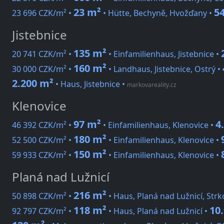
23 m²
5
23 696 CZK/m² •
• Hütte, Bechyně, Hvožďany •
Jistebnice
135 m²
20 741 CZK/m² •
• Einfamilienhaus, Jistebnice •
160 m²
30 000 CZK/m² •
• Landhaus, Jistebnice, Ostrý •
2.200 m²
• Haus, Jistebnice
•
markovareality.cz
Klenovice
97 m²
4
46 392 CZK/m² •
• Einfamilienhaus, Klenovice •
180 m²
52 500 CZK/m² •
• Einfamilienhaus, Klenovice •
150 m²
59 933 CZK/m² •
• Einfamilienhaus, Klenovice •
Planá nad Lužnicí
216 m²
50 898 CZK/m² •
• Haus, Planá nad Lužnicí, Strk
118 m²
10
92 797 CZK/m² •
• Haus, Planá nad Lužnicí •