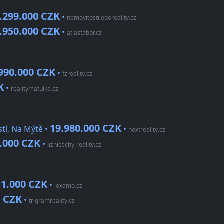
.299.000 CZK
•
nemovitosti.edoreality.cz
.950.000 CZK
•
atlastabor.cz
990.000 CZK
•
fzreality.cz
K
•
realitymatulka.cz
19.980.000 CZK
tí, Na Mýtě •
•
nextreality.cz
.000 CZK
•
jiznicechy-reality.cz
11.000 CZK
•
lexamo.cz
0 CZK
•
trigramreality.cz