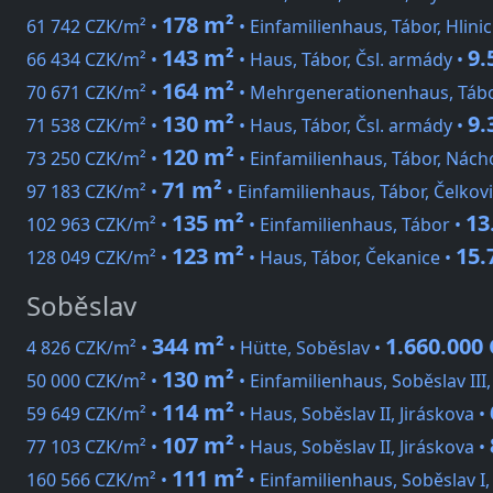
178 m²
61 742 CZK/m² •
• Einfamilienhaus, Tábor, Hlini
143 m²
9.
66 434 CZK/m² •
• Haus, Tábor, Čsl. armády •
164 m²
70 671 CZK/m² •
• Mehrgenerationenhaus, Táb
130 m²
9.
71 538 CZK/m² •
• Haus, Tábor, Čsl. armády •
120 m²
73 250 CZK/m² •
• Einfamilienhaus, Tábor, Nác
71 m²
97 183 CZK/m² •
• Einfamilienhaus, Tábor, Čelkov
135 m²
13
102 963 CZK/m² •
• Einfamilienhaus, Tábor •
123 m²
15.
128 049 CZK/m² •
• Haus, Tábor, Čekanice •
Soběslav
344 m²
1.660.000
4 826 CZK/m² •
• Hütte, Soběslav •
130 m²
50 000 CZK/m² •
• Einfamilienhaus, Soběslav III
114 m²
59 649 CZK/m² •
• Haus, Soběslav II, Jiráskova •
107 m²
77 103 CZK/m² •
• Haus, Soběslav II, Jiráskova •
111 m²
160 566 CZK/m² •
• Einfamilienhaus, Soběslav I