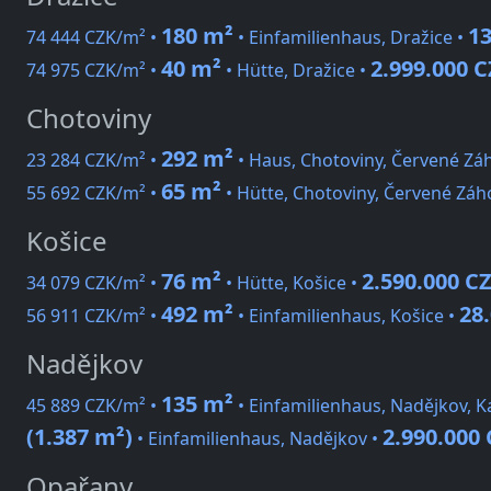
180 m²
13
74 444 CZK/m² •
• Einfamilienhaus, Dražice •
40 m²
2.999.000 
74 975 CZK/m² •
• Hütte, Dražice •
Chotoviny
292 m²
23 284 CZK/m² •
• Haus, Chotoviny, Červené Záh
65 m²
55 692 CZK/m² •
• Hütte, Chotoviny, Červené Záho
Košice
76 m²
2.590.000 C
34 079 CZK/m² •
• Hütte, Košice •
492 m²
28
56 911 CZK/m² •
• Einfamilienhaus, Košice •
Nadějkov
135 m²
45 889 CZK/m² •
• Einfamilienhaus, Nadějkov, Ka
(1.387 m²)
2.990.000
• Einfamilienhaus, Nadějkov •
Opařany