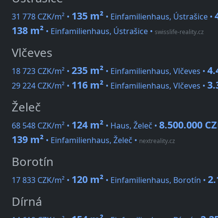
135 m²
31 778 CZK/m² •
• Einfamilienhaus, Ústrašice •
138 m²
• Einfamilienhaus, Ústrašice
•
swisslife-reality.cz
Vlčeves
235 m²
4.
18 723 CZK/m² •
• Einfamilienhaus, Vlčeves •
116 m²
3.
29 224 CZK/m² •
• Einfamilienhaus, Vlčeves •
Želeč
124 m²
8.500.000 C
68 548 CZK/m² •
• Haus, Želeč •
139 m²
• Einfamilienhaus, Želeč
•
nextreality.cz
Borotín
120 m²
2.
17 833 CZK/m² •
• Einfamilienhaus, Borotín •
Dírná