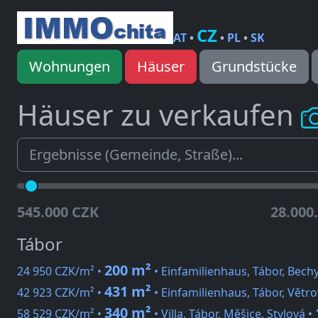
CZ
AT
•
•
PL
•
SK
Wohnungen
Häuser
Grundstücke
Häuser zu verkaufen
545.000 CZK
28.000
Tábor
200 m²
24 950 CZK/m² •
• Einfamilienhaus, Tábor, Bech
431 m²
42 923 CZK/m² •
• Einfamilienhaus, Tábor, Větro
340 m²
58 529 CZK/m² •
• Villa, Tábor, Měšice, Stylová •