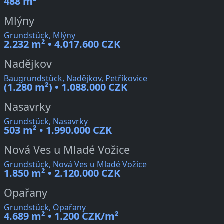
488 m²
Mlýny
Grundstück, Mlýny
2.232 m² • 4.017.600 CZK
Nadějkov
Baugrundstück, Nadějkov, Petříkovice
(1.280 m²) • 1.088.000 CZK
Nasavrky
Grundstück, Nasavrky
503 m² • 1.990.000 CZK
Nová Ves u Mladé Vožice
Grundstück, Nová Ves u Mladé Vožice
1.850 m² • 2.120.000 CZK
Opařany
Grundstück, Opařany
4.689 m² • 1.200 CZK/m²