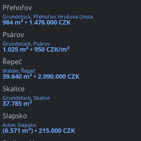
Přehořov
Grundstück, Přehořov, Hrušova Lhota
984 m² • 1.476.000 CZK
Psárov
Grundstück, Psárov
1.025 m² • 950 CZK/m²
Řepeč
Wälder, Řepeč
39.640 m² • 2.090.000 CZK
Skalice
Grundstück, Skalice
37.785 m²
Slapsko
Acker, Slapsko
(6.571 m²) • 215.000 CZK