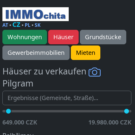
CZ
AT
•
•
PL
•
SK
Wohnungen
Häuser
Grundstücke
Gewerbeimmobilien
Mieten
Häuser zu verkaufen
Pilgram
649.000 CZK
19.980.000 CZK