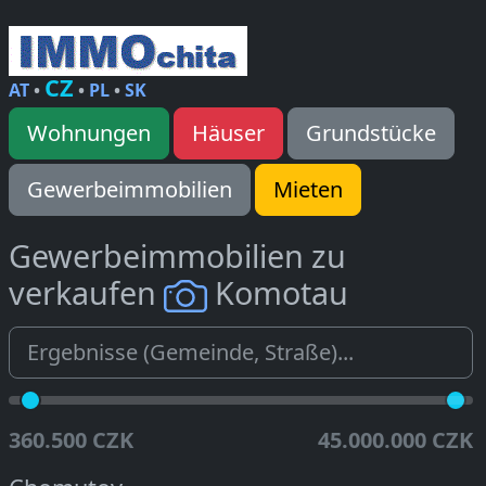
CZ
AT
•
•
PL
•
SK
Wohnungen
Häuser
Grundstücke
Gewerbeimmobilien
Mieten
Gewerbeimmobilien zu
verkaufen
Komotau
360.500 CZK
45.000.000 CZK