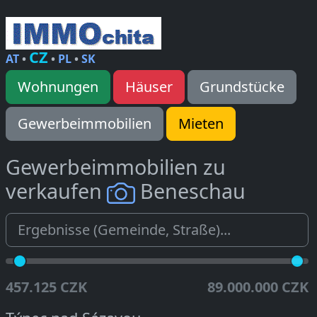
CZ
AT
•
•
PL
•
SK
Wohnungen
Häuser
Grundstücke
Gewerbeimmobilien
Mieten
Gewerbeimmobilien zu
verkaufen
Beneschau
457.125 CZK
89.000.000 CZK