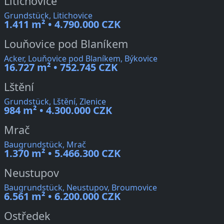
Litichovice
Grundstück, Litichovice
1.411 m² • 4.790.000 CZK
Louňovice pod Blaníkem
Acker, Louňovice pod Blaníkem, Býkovice
16.727 m² • 752.745 CZK
Lštění
Grundstück, Lštění, Zlenice
984 m² • 4.300.000 CZK
Mrač
Baugrundstück, Mrač
1.370 m² • 5.466.300 CZK
Neustupov
Baugrundstück, Neustupov, Broumovice
6.561 m² • 6.200.000 CZK
Ostředek