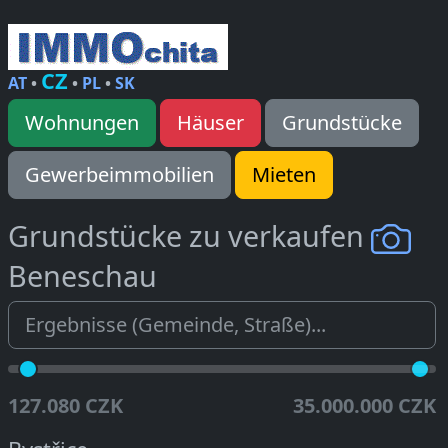
CZ
AT
•
•
PL
•
SK
Wohnungen
Häuser
Grundstücke
Gewerbeimmobilien
Mieten
Grundstücke zu verkaufen
Beneschau
127.080 CZK
35.000.000 CZK