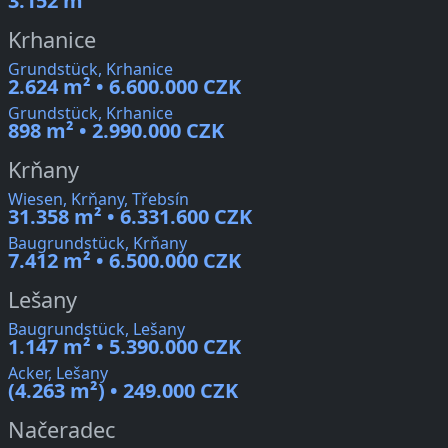
3.152 m²
Krhanice
Grundstück, Krhanice
2.624 m² • 6.600.000 CZK
Grundstück, Krhanice
898 m² • 2.990.000 CZK
Krňany
Wiesen, Krňany, Třebsín
31.358 m² • 6.331.600 CZK
Baugrundstück, Krňany
7.412 m² • 6.500.000 CZK
Lešany
Baugrundstück, Lešany
1.147 m² • 5.390.000 CZK
Acker, Lešany
(4.263 m²) • 249.000 CZK
Načeradec