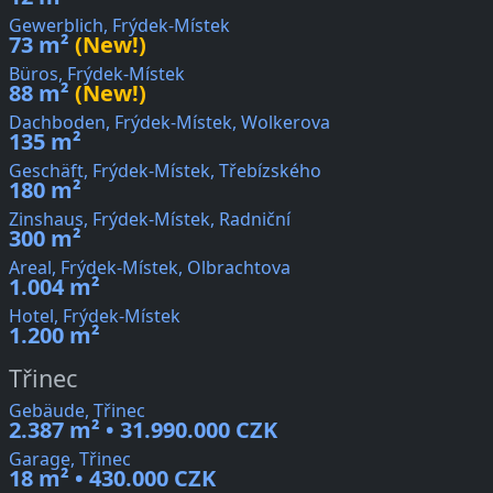
Gewerblich, Frýdek-Místek
73 m²
(New!)
Büros, Frýdek-Místek
88 m²
(New!)
Dachboden, Frýdek-Místek, Wolkerova
135 m²
Geschäft, Frýdek-Místek, Třebízského
180 m²
Zinshaus, Frýdek-Místek, Radniční
300 m²
Areal, Frýdek-Místek, Olbrachtova
1.004 m²
Hotel, Frýdek-Místek
1.200 m²
Třinec
Gebäude, Třinec
2.387 m² • 31.990.000 CZK
Garage, Třinec
18 m² • 430.000 CZK