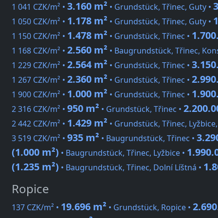
3.160 m²
1 041 CZK/m² •
• Grundstück, Třinec, Guty •
1.178 m²
1 050 CZK/m² •
• Grundstück, Třinec, Guty •
1.478 m²
1.700
1 150 CZK/m² •
• Grundstück, Třinec •
2.560 m²
1 168 CZK/m² •
• Baugrundstück, Třinec, Kon
2.564 m²
3.150
1 229 CZK/m² •
• Grundstück, Třinec •
2.360 m²
2.990
1 267 CZK/m² •
• Grundstück, Třinec •
1.000 m²
1.900
1 900 CZK/m² •
• Grundstück, Třinec •
950 m²
2.200.
2 316 CZK/m² •
• Grundstück, Třinec •
1.429 m²
2 442 CZK/m² •
• Grundstück, Třinec, Lyžbice,
935 m²
3.29
3 519 CZK/m² •
• Baugrundstück, Třinec •
(1.000 m²)
1.990.
• Baugrundstück, Třinec, Lyžbice •
(1.235 m²)
1.
• Baugrundstück, Třinec, Dolní Líštná •
Ropice
19.696 m²
2.690
137 CZK/m² •
• Grundstück, Ropice •