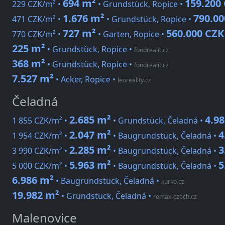
694 m²
159.200
229 CZK/m² •
• Grundstück, Ropice •
1.676 m²
790.00
471 CZK/m² •
• Grundstück, Ropice •
727 m²
560.000 CZK
770 CZK/m² •
• Garten, Ropice •
225 m²
• Grundstück, Ropice
•
fondrealit.cz
368 m²
• Grundstück, Ropice
•
fondrealit.cz
7.527 m²
• Acker, Ropice
•
leoreality.cz
Čeladná
2.685 m²
4.9
1 855 CZK/m² •
• Grundstück, Čeladná •
2.047 m²
4
1 954 CZK/m² •
• Baugrundstück, Čeladná •
2.285 m²
3
3 990 CZK/m² •
• Baugrundstück, Čeladná •
5.963 m²
5
5 000 CZK/m² •
• Baugrundstück, Čeladná •
6.986 m²
• Baugrundstück, Čeladná
•
kurko.cz
19.982 m²
• Grundstück, Čeladná
•
remax-czech.cz
Malenovice