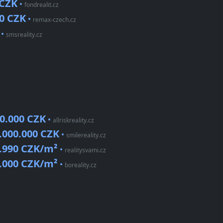
 CZK
•
fondrealit.cz
0 CZK
•
remax-czech.cz
•
smsreality.cz
80.000 CZK
•
allriskreality.cz
.000.000 CZK
•
smilereality.cz
.990 CZK/m²
•
realitysvami.cz
.000 CZK/m²
•
boreality.cz