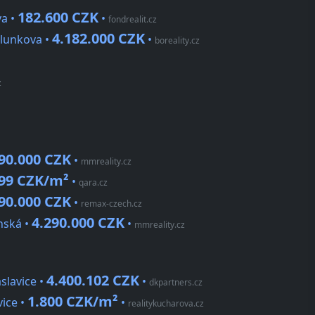
182.600 CZK
va •
•
fondrealit.cz
4.182.000 CZK
blunkova •
•
boreality.cz
z
90.000 CZK
•
mmreality.cz
499 CZK/m²
•
qara.cz
90.000 CZK
•
remax-czech.cz
4.290.000 CZK
nská •
•
mmreality.cz
4.400.102 CZK
slavice •
•
dkpartners.cz
1.800 CZK/m²
ice •
•
realitykucharova.cz