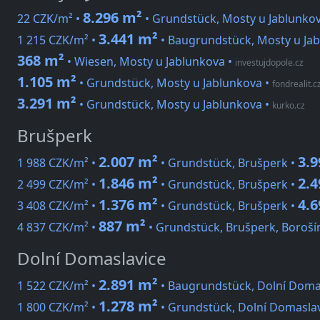
8.296 m²
22 CZK/m² •
• Grundstück, Mosty u Jablunko
3.441 m²
1 215 CZK/m² •
• Baugrundstück, Mosty u Ja
368 m²
• Wiesen, Mosty u Jablunkova
•
investujdopole.cz
1.105 m²
• Grundstück, Mosty u Jablunkova
•
fondrealit.c
3.291 m²
• Grundstück, Mosty u Jablunkova
•
kurko.cz
Brušperk
2.007 m²
3.9
1 988 CZK/m² •
• Grundstück, Brušperk •
1.846 m²
2.
2 499 CZK/m² •
• Grundstück, Brušperk •
1.376 m²
4.6
3 408 CZK/m² •
• Grundstück, Brušperk •
887 m²
4 837 CZK/m² •
• Grundstück, Brušperk, Boroší
Dolní Domaslavice
2.891 m²
1 522 CZK/m² •
• Baugrundstück, Dolní Doma
1.278 m²
1 800 CZK/m² •
• Grundstück, Dolní Domaslav