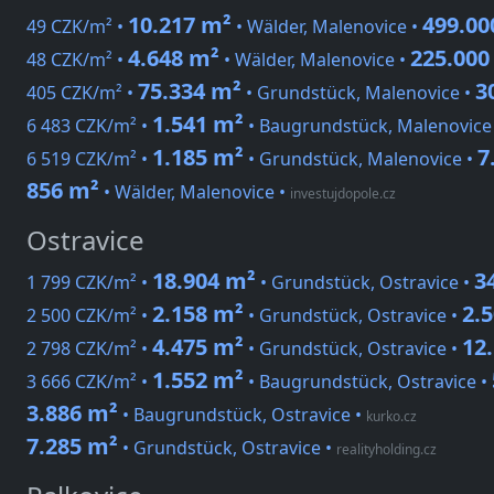
10.217 m²
499.00
49 CZK/m² •
• Wälder, Malenovice •
4.648 m²
225.000
48 CZK/m² •
• Wälder, Malenovice •
75.334 m²
3
405 CZK/m² •
• Grundstück, Malenovice •
1.541 m²
6 483 CZK/m² •
• Baugrundstück, Malenovice
1.185 m²
7
6 519 CZK/m² •
• Grundstück, Malenovice •
856 m²
• Wälder, Malenovice
•
investujdopole.cz
Ostravice
18.904 m²
3
1 799 CZK/m² •
• Grundstück, Ostravice •
2.158 m²
2.
2 500 CZK/m² •
• Grundstück, Ostravice •
4.475 m²
12
2 798 CZK/m² •
• Grundstück, Ostravice •
1.552 m²
3 666 CZK/m² •
• Baugrundstück, Ostravice •
3.886 m²
• Baugrundstück, Ostravice
•
kurko.cz
7.285 m²
• Grundstück, Ostravice
•
realityholding.cz