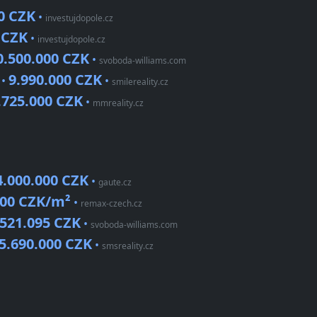
0 CZK
•
investujdopole.cz
 CZK
•
investujdopole.cz
0.500.000 CZK
•
svoboda-williams.com
9.990.000 CZK
 •
•
smilereality.cz
.725.000 CZK
•
mmreality.cz
4.000.000 CZK
•
gaute.cz
500 CZK/m²
•
remax-czech.cz
.521.095 CZK
•
svoboda-williams.com
5.690.000 CZK
•
smsreality.cz