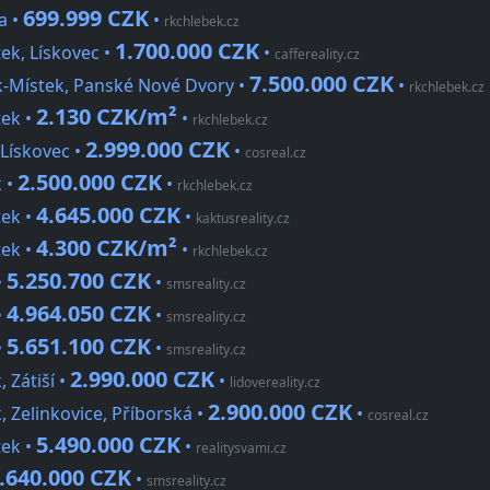
699.999 CZK
a •
•
rkchlebek.cz
1.700.000 CZK
ek, Lískovec •
•
caffereality.cz
7.500.000 CZK
-Místek, Panské Nové Dvory •
•
rkchlebek.cz
2.130 CZK/m²
tek •
•
rkchlebek.cz
2.999.000 CZK
Lískovec •
•
cosreal.cz
2.500.000 CZK
 •
•
rkchlebek.cz
4.645.000 CZK
tek •
•
kaktusreality.cz
4.300 CZK/m²
tek •
•
rkchlebek.cz
5.250.700 CZK
•
•
smsreality.cz
4.964.050 CZK
•
•
smsreality.cz
5.651.100 CZK
•
•
smsreality.cz
2.990.000 CZK
 Zátiší •
•
lidovereality.cz
2.900.000 CZK
 Zelinkovice, Příborská •
•
cosreal.cz
5.490.000 CZK
tek •
•
realitysvami.cz
.640.000 CZK
•
smsreality.cz