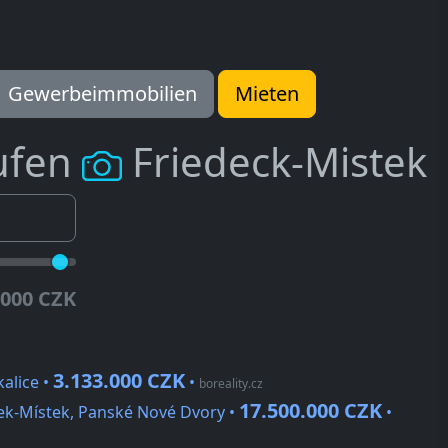
Gewerbeimmobilien
Mieten
ufen
Friedeck-Mistek
.000 CZK
3.133.000 CZK
alice •
•
boreality.cz
17.500.000 CZK
k-Místek, Panské Nové Dvory •
•