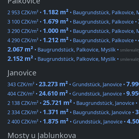
Palkovice
1.182 m²
2 953 CZK/m² •
• Baugrundstück, Palkovice, M
1.679 m²
3 100 CZK/m² •
• Baugrundstück, Palkovice •
1.000 m²
3 290 CZK/m² •
• Baugrundstück, Palkovice, M
1.212 m²
4 290 CZK/m² •
• Baugrundstück, Palkovice •
2.067 m²
• Baugrundstück, Palkovice, Myslík
•
smilerealit
2.152 m²
• Baugrundstück, Palkovice, Myslík
•
smilerealit
Janovice
23.273 m²
7.99
343 CZK/m² •
• Grundstück, Janovice •
24.610 m²
9.95
404 CZK/m² •
• Grundstück, Janovice •
25.721 m²
2 138 CZK/m² •
• Baugrundstück, Janovice •
1.371 m²
3
2 334 CZK/m² •
• Baugrundstück, Janovice •
1.875 m²
4.5
2 400 CZK/m² •
• Grundstück, Janovice •
Mosty u Jablunkova