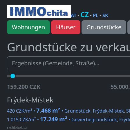
CZ
AT
•
•
PL
•
SK
Wohnungen
Häuser
Grundstücke
Grundstücke zu verka
159.200 CZK
55.000
Frýdek-Místek
7.468 m²
420 CZK/m² •
• Grundstück, Frýdek-Místek, Sk
17.249 m²
1 015 CZK/m² •
• Gewerbegrundstück, Frýde
rkchlebek.cz