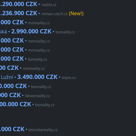
3.290.000 CZK
•
realini.cz
1.236.900 CZK
•
(New!)
remax-czech.cz
.000 CZK
•
mmreality.cz
2.990.000 CZK
ská •
•
boreality.cz
.000 CZK
•
mmreality.cz
.000 CZK
•
mmreality.cz
.000 CZK
•
boreality.cz
000 CZK
•
mmreality.cz
3.490.000 CZK
 Lužní •
•
onyxs.cz
0.000 CZK
•
leoreality.cz
000 CZK
•
lidovereality.cz
800.000 CZK
•
boreality.cz
.000 CZK
•
tesinskereality.cz