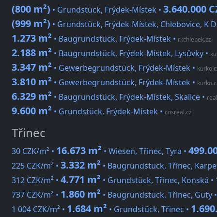
(800 m²)
3.640.000 
• Grundstück, Frýdek-Místek •
(999 m²)
• Grundstück, Frýdek-Místek, Chlebovice, K 
1.273 m²
• Baugrundstück, Frýdek-Místek
•
rkchlebek.cz
2.188 m²
• Baugrundstück, Frýdek-Místek, Lysůvky
•
ku
3.347 m²
• Gewerbegrundstück, Frýdek-Místek
•
kurko.c
3.810 m²
• Gewerbegrundstück, Frýdek-Místek
•
kurko.c
6.329 m²
• Baugrundstück, Frýdek-Místek, Skalice
•
rea
9.600 m²
• Grundstück, Frýdek-Místek
•
cosreal.cz
Třinec
16.673 m²
499.0
30 CZK/m² •
• Wiesen, Třinec, Tyra •
3.332 m²
225 CZK/m² •
• Baugrundstück, Třinec, Karpe
4.771 m²
312 CZK/m² •
• Grundstück, Třinec, Konská •
1.860 m²
737 CZK/m² •
• Baugrundstück, Třinec, Guty 
1.684 m²
1.690
1 004 CZK/m² •
• Grundstück, Třinec •