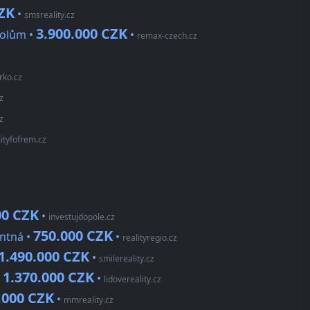
CZK
•
smsreality.cz
3.900.000 CZK
Dolům •
•
remax-czech.cz
rko.cz
z
z
lityfofrem.cz
00 CZK
•
investujdopole.cz
750.000 CZK
ntná •
•
realityregio.cz
1.490.000 CZK
•
smilereality.cz
1.370.000 CZK
•
•
lidovereality.cz
.000 CZK
•
mmreality.cz