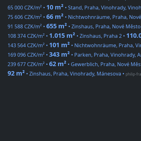
10 m²
65 000 CZK/m² •
• Stand, Praha, Vinohrady, Vino
66 m²
75 606 CZK/m² •
• Nichtwohnräume, Praha, Nové 
655 m²
91 588 CZK/m² •
• Zinshaus, Praha, Nové Město
1.015 m²
110.
108 374 CZK/m² •
• Zinshaus, Praha 2 •
101 m²
143 564 CZK/m² •
• Nichtwohnräume, Praha, Vi
343 m²
169 096 CZK/m² •
• Parken, Praha, Vinohrady, 
62 m²
239 677 CZK/m² •
• Gewerblich, Praha, Nové Měs
92 m²
• Zinshaus, Praha, Vinohrady, Mánesova
•
philip-f