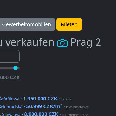
Gewerbeimmobilien
Mieten
u verkaufen
Prag 2
.000 CZK
1.950.000 CZK
Šafaříkova •
•
qara.cz
50.999 CZK/m²
Bělehradská •
•
lexxusnorton.cz
8.900.000 CZK
, Slavojova •
•
quantumreality.cz