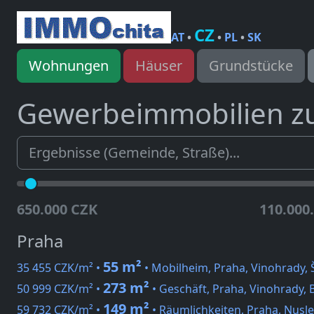
CZ
AT
•
•
PL
•
SK
Wohnungen
Häuser
Grundstücke
Gewerbeimmobilien z
650.000 CZK
110.000
Praha
55 m²
35 455 CZK/m² •
• Mobilheim, Praha, Vinohrady, 
273 m²
50 999 CZK/m² •
• Geschäft, Praha, Vinohrady, 
149 m²
59 732 CZK/m² •
• Räumlichkeiten, Praha, Nusle