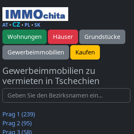
CZ
AT
•
•
PL
•
SK
Wohnungen
Häuser
Grundstücke
Gewerbeimmobilien
Kaufen
Gewerbeimmobilien zu
vermieten in Tschechien
Prag 1 (239)
Prag 2 (95)
Prag 3 (58)