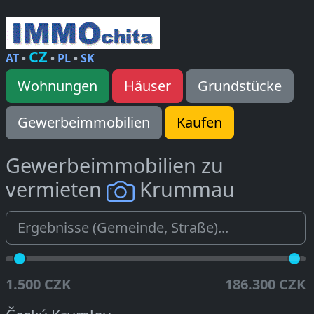
CZ
AT
•
•
PL
•
SK
Wohnungen
Häuser
Grundstücke
Gewerbeimmobilien
Kaufen
Gewerbeimmobilien zu
vermieten
Krummau
1.500 CZK
186.300 CZK