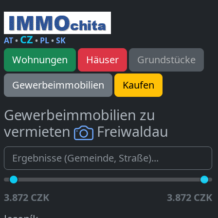
CZ
AT
•
•
PL
•
SK
Wohnungen
Häuser
Grundstücke
Gewerbeimmobilien
Kaufen
Gewerbeimmobilien zu
vermieten
Freiwaldau
3.872 CZK
3.872 CZK