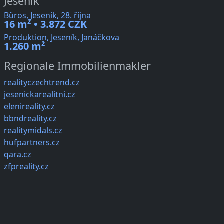
Jeseník
Büros, Jeseník, 28. října
16 m² • 3.872 CZK
Produktion, Jeseník, Janáčkova
1.260 m²
Regionale Immobilienmakler
realityczechtrend.cz
jesenickarealitni.cz
elenireality.cz
bbndreality.cz
realitymidals.cz
hufpartners.cz
qara.cz
zfpreality.cz