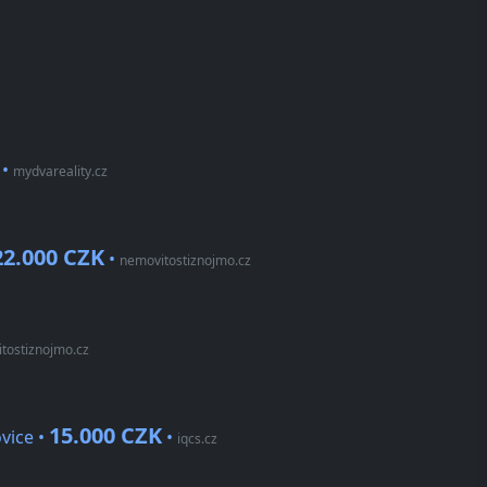
•
mydvareality.cz
22.000 CZK
•
nemovitostiznojmo.cz
tostiznojmo.cz
15.000 CZK
ovice •
•
iqcs.cz