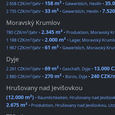
158 m²
35.
2 658 CZK/m²/Jahr •
• Gewerblich, Hevlín •
33 m²
7.52
2 735 CZK/m²/Jahr •
• Gewerblich, Hevlín •
Moravský Krumlov
2.345 m²
780 CZK/m²/Jahr •
• Produktion, Moravský K
2.000 m²
1 188 CZK/m²/Jahr •
• Lager, Moravský Kruml
61 m²
1 967 CZK/m²/Jahr •
• Gewerblich, Moravský Kru
Dyje
69 m²
13.000 
2 261 CZK/m²/Jahr •
• Geschäft, Dyje •
270 m²
240 CZK/
2 880 CZK/m²/Jahr •
• Büros, Dyje •
Hrušovany nad Jevišovkou
(12.000 m²)
• Räumlichkeiten, Hrušovany nad Jevišov
2.675 m²
• Produktion, Hrušovany nad Jevišovkou, Lit