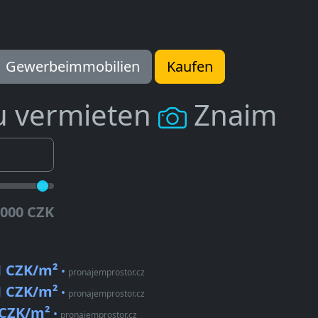
Gewerbeimmobilien
Kaufen
u vermieten
Znaim
.000 CZK
1 CZK/m²
•
pronajemprostor.cz
1 CZK/m²
•
pronajemprostor.cz
 CZK/m²
•
pronajemprostor.cz