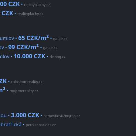
000 CZK
•
realityplachy.cz
0 CZK
•
realityplachy.cz
65 CZK/m²
rumlov •
•
gaute.cz
99 CZK/m²
ov •
•
gaute.cz
10.000 CZK
mlov •
•
rksting.cz
CZK
•
coloseumreality.cz
m²
•
myjsmereality.cz
3.000 CZK
kou •
•
nemovitostiznojmo.cz
obratřická
•
petrkasparides.cz