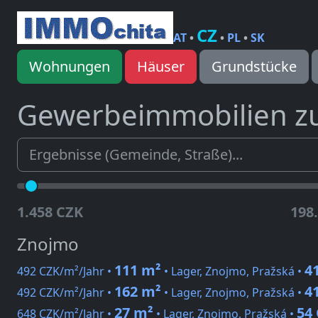
CZ
AT
•
•
PL
•
SK
Wohnungen
Häuser
Grundstücke
Gewerbeimmobilien z
1.458 CZK
198
Znojmo
111 m²
4
492 CZK/m²/Jahr •
• Lager, Znojmo, Pražská •
162 m²
4
492 CZK/m²/Jahr •
• Lager, Znojmo, Pražská •
27 m²
54
648 CZK/m²/Jahr •
• Lager, Znojmo, Pražská •