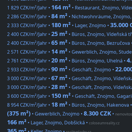
164 m²
1 829 CZK/m²/Jahr •
• Restaurant, Znojmo, Víde
84 m²
2 286 CZK/m²/Jahr •
• Nichtwohnräume, Znojmo, 
180 m²
35.000 
2 333 CZK/m²/Jahr •
• Lager, Znojmo •
25 m²
2 400 CZK/m²/Jahr •
• Büros, Znojmo, Vídeňská tř
65 m²
2 400 CZK/m²/Jahr •
• Büros, Znojmo, Bezručova 
14 m²
2 571 CZK/m²/Jahr •
• Gewerblich, Znojmo, Stude
20 m²
4
2 761 CZK/m²/Jahr •
• Büros, Znojmo, Uhelná •
90 m²
22.00
2 933 CZK/m²/Jahr •
• Geschäft, Znojmo •
67 m²
3 000 CZK/m²/Jahr •
• Geschäft, Znojmo, Vídeňská
28 m²
3 000 CZK/m²/Jahr •
• Geschäft, Znojmo, Vídeňská
150 m²
3 600 CZK/m²/Jahr •
• Geschäft, Znojmo, Gagar
18 m²
8 954 CZK/m²/Jahr •
• Büros, Znojmo, Hakenova 
(375 m²)
8.300 CZK
• Gewerblich, Znojmo •
•
nemovitos
166 m²
• Lager, Znojmo, Dobšická
•
coloseumreality.cz
365 m²
• Keller, Znojmo
•
realityplachy.cz