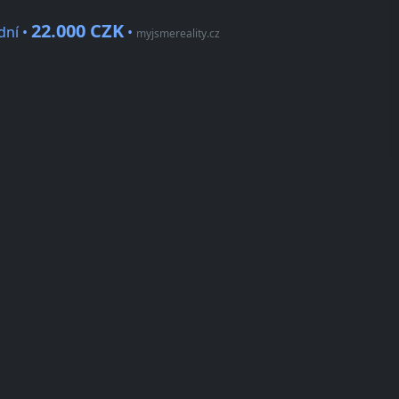
22.000 CZK
dní •
•
myjsmereality.cz