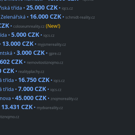
25.000 CZK
ňská třída •
•
iqcs.cz
16.000 CZK
Zelenářská •
•
schmidt-reality.cz
CZK
•
(New!)
coloseumreality.cz
5.000 CZK
ída •
•
iqcs.cz
13.000 CZK
•
•
myjsmereality.cz
3.000 CZK
ntská •
•
gpre.cz
.602 CZK
•
nemovitostiznojmo.cz
0 CZK
•
realityplachy.cz
16.750 CZK
 třída •
•
iqcs.cz
7.000 CZK
 třída •
•
iqcs.cz
45.000 CZK
inova •
•
znojmoreality.cz
13.431 CZK
•
•
mydvareality.cz
tiznojmo.cz