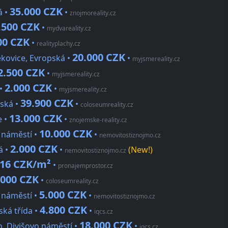
35.000 CZK
á •
•
znojmoreality.cz
.500 CZK
•
mydvareality.cz
00 CZK
•
realityplachy.cz
20.000 CZK
kovice, Evropská •
•
myjsmereality.cz
2.500 CZK
•
myjsmereality.cz
2.000 CZK
 •
•
myjsmereality.cz
39.900 CZK
ská •
•
coloseumreality.cz
13.000 CZK
e •
•
znojemske-reality.cz
10.000 CZK
 náměstí •
•
nemovitostiznojmo.cz
2.000 CZK
á •
•
(New!)
nemovitostiznojmo.cz
16 CZK/m²
•
pronajemprostor.cz
.000 CZK
•
coloseumreality.cz
5.000 CZK
 náměstí •
•
nemovitostiznojmo.cz
4.800 CZK
ká třída •
•
iqcs.cz
18.000 CZK
 Divišovo náměstí •
•
iqcs.cz