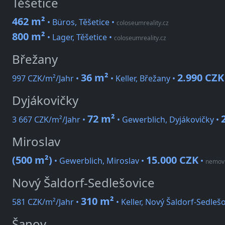
Těšetice
462 m²
• Büros, Těšetice
•
coloseumreality.cz
800 m²
• Lager, Těšetice
•
coloseumreality.cz
Břežany
36 m²
2.990 CZK
997 CZK/m²/Jahr •
• Keller, Břežany •
Dyjákovičky
72 m²
3 667 CZK/m²/Jahr •
• Gewerblich, Dyjákovičky •
Miroslav
(500 m²)
15.000 CZK
• Gewerblich, Miroslav •
•
nemovi
Nový Šaldorf-Sedlešovice
310 m²
581 CZK/m²/Jahr •
• Keller, Nový Šaldorf-Sedleš
Šanov