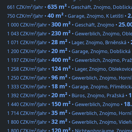
635 m²
661 CZK/m²/Jahr •
• Geschäft, Znojmo, Dobšick
40 m²
2
750 CZK/m²/Jahr •
• Garage, Znojmo, K Letišti •
300 m²
25.0
1 000 CZK/m²/Jahr •
• Geschäft, Znojmo •
230 m²
1 043 CZK/m²/Jahr •
• Gewerblich, Znojmo, Oble
28 m²
1 071 CZK/m²/Jahr •
• Lager, Znojmo, Brněnská •
20 m²
1 200 CZK/m²/Jahr •
• Garage, Znojmo, Dobšická
400 m²
1 197 CZK/m²/Jahr •
• Gewerblich, Znojmo, Praž
124 m²
1 258 CZK/m²/Jahr •
• Lager, Znojmo, Oblekovic
96 m²
1 250 CZK/m²/Jahr •
• Gewerblich, Znojmo, Horní
18 m²
1 333 CZK/m²/Jahr •
• Garage, Znojmo, Přímětick
20 m²
1
1 392 CZK/m²/Jahr •
• Büros, Znojmo, Pražská •
150 m²
18
1 440 CZK/m²/Jahr •
• Gewerblich, Znojmo •
35 m²
1 714 CZK/m²/Jahr •
• Gewerblich, Znojmo, Horní
32 m²
1 800 CZK/m²/Jahr •
• Gewerblich, Znojmo, Vídeňs
120 m²
1 800 CZK/m²/Jahr •
• Nichtwohnräume, Znojmo,