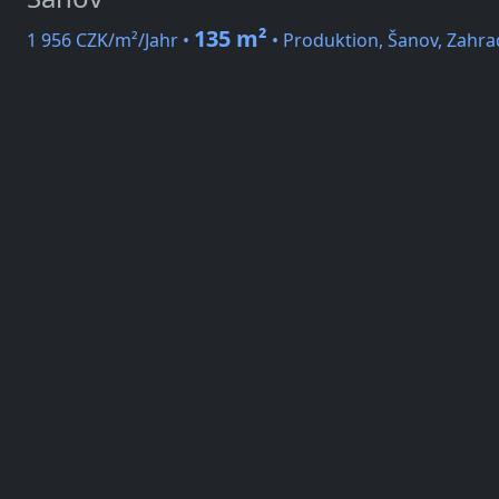
135 m²
1 956 CZK/m²/Jahr •
• Produktion, Šanov, Zahra