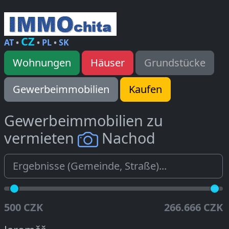
CZ
AT
•
•
PL
•
SK
Wohnungen
Häuser
Grundstücke
Gewerbeimmobilien
Kaufen
Gewerbeimmobilien zu
vermieten
Nachod
500 CZK
266.666 CZK