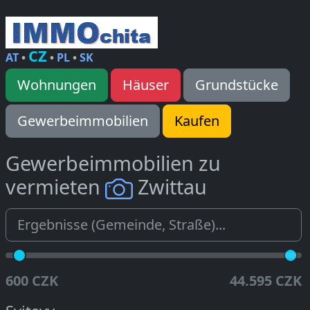
CZ
AT
•
•
PL
•
SK
Wohnungen
Häuser
Grundstücke
Gewerbeimmobilien
Kaufen
Gewerbeimmobilien zu
vermieten
Zwittau
600 CZK
44.595 CZK